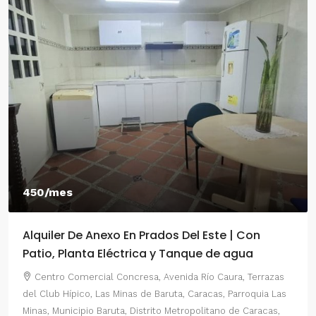
550/mes
n Prados Del Este | Con
Alquiler De Anexo En P
rica y Tanque de agua
2 Habitaciones
resa, Avenida Río Caura, Terrazas
Centro Comercial Concres
s de Baruta, Caracas, Parroquia Las
del Este, Prados del Este, Se
Distrito Metropolitano de Caracas,
Parroquia Nuestra Señora del