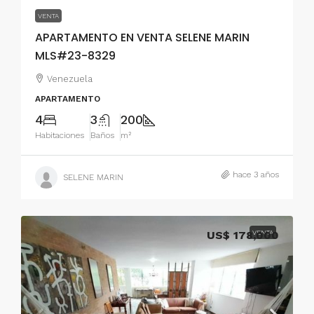
VENTA
APARTAMENTO EN VENTA SELENE MARIN
MLS#23-8329
Venezuela
APARTAMENTO
4
3
200
Habitaciones
Baños
m²
hace 3 años
SELENE MARIN
US$ 178,000
VENTA