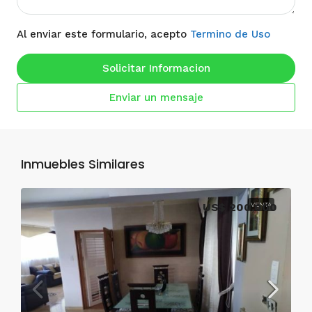
Al enviar este formulario, acepto
Termino de Uso
Solicitar Informacion
Enviar un mensaje
Inmuebles Similares
US$ 200,000
VENTA