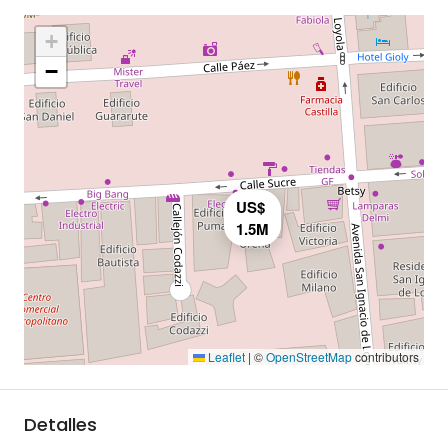
+
−
US$
1.5M
Leaflet
|
©
OpenStreetMap
contributors
Detalles