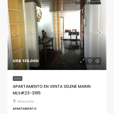
US$ 138,000
VENTA
US$ 138,000
VENTA
APARTAMENTO EN VENTA SELENE MARIN
MLS#23-3195
Venezuela
APARTAMENTO