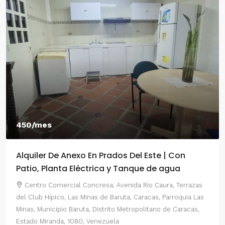
550/mes
el Este | Con
Alquiler De Anexo En Prados Del
nque de agua
2 Habitaciones
a Río Caura, Terrazas
Centro Comercial Concresa, Avenida P
 Caracas, Parroquia Las
del Este, Prados del Este, Sector: Prado d
opolitano de Caracas,
Parroquia Nuestra Señora del Rosario, Mun
Distrito Metropolitano de Caracas, Estado