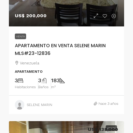
US$ 200,000
VENTA
APARTAMENTO EN VENTA SELENE MARIN
MLS#23-12836
Venezuela
APARTAMENTO
3
3
183
Habitaciones
Baños
m²
hace 3 años
SELENE MARIN
US$ 138,000
VENTA