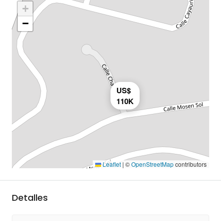
+
−
US$
110K
Leaflet
|
©
OpenStreetMap
contributors
Detalles