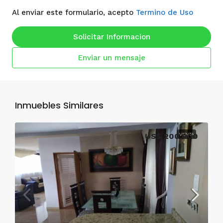
Al enviar este formulario, acepto
Termino de Uso
Solicitar Informacion
Enviar un mensaje
Inmuebles Similares
US$ 200,000
VENTA