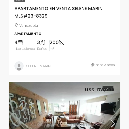
APARTAMENTO EN VENTA SELENE MARIN
MLS#23-8329
Venezuela
APARTAMENTO
4
3
200
Habitaciones
Baños
m²
hace 3 años
SELENE MARIN
US$ 178,000
VENTA