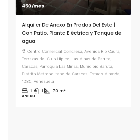
450/mes
Alquiler De Anexo En Prados Del Este |
A
Con Patio, Planta Eléctrica y Tanque de
C
agua
P
Centro Comercial Concresa, Avenida Río Caura,
E
Terrazas del Club Hípico, Las Minas de Baruta,
M
Caracas, Parroquia Las Minas, Municipio Baruta,
al de
E
Distrito Metropolitano de Caracas, Estado Miranda,
 del
1080, Venezuela
ario,
A
1
1
70
m²
cas,
ANEXO