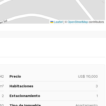
Leaflet
|
©
OpenStreetMap
contributors
242
Precio
US$ 110,000
m²
Habitaciones
3
2
Estacionamiento
1
60
Tipo de Inmueble
Apartamento