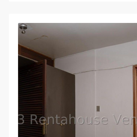
Lun
Mar
Mié
Jue
17
18
19
20
Ago
Ago
Ago
Ago