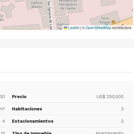
Leaflet
|
©
OpenStreetMap
contributors
930
Precio
US$ 250,000
 m²
Habitaciones
3
4
Estacionamientos
2
13
Tipo de Inmueble
Apartamento