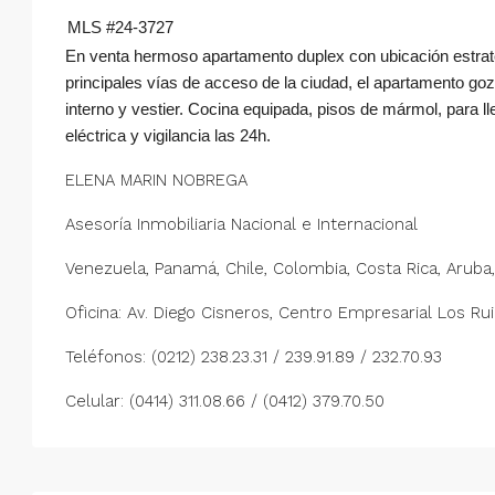
MLS #24-3727
En venta hermoso apartamento duplex con ubicación estratég
principales vías de acceso de la ciudad, el apartamento g
interno y vestier. Cocina equipada, pisos de mármol, para ll
eléctrica y vigilancia las 24h.
ELENA MARIN NOBREGA
Asesoría Inmobiliaria Nacional e Internacional
Venezuela, Panamá, Chile, Colombia, Costa Rica, Aruba
Oficina: Av. Diego Cisneros, Centro Empresarial Los Ru
Teléfonos: (0212) 238.23.31 / 239.91.89 / 232.70.93
Celular: (0414) 311.08.66 / (0412) 379.70.50