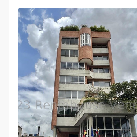
Lun
Mar
Mié
Jue
17
18
19
20
Ago
Ago
Ago
Ago