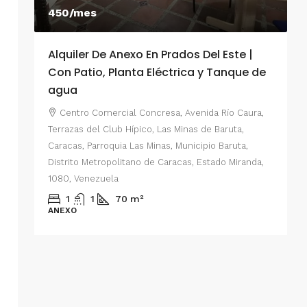
450/mes
Alquiler De Anexo En Prados Del Este |
A
Con Patio, Planta Eléctrica y Tanque de
C
agua
P
Centro Comercial Concresa, Avenida Río Caura,
E
Terrazas del Club Hípico, Las Minas de Baruta,
M
Caracas, Parroquia Las Minas, Municipio Baruta,
al de
E
Distrito Metropolitano de Caracas, Estado Miranda,
 del
1080, Venezuela
ario,
A
1
1
70
m²
cas,
ANEXO