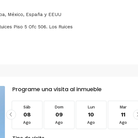
uba, México, España y EEUU
Ruices Piso 5 Ofc 506. Los Ruices
Programe una visita al inmueble
Sáb
Dom
Lun
Mar
08
09
10
11
Ago
Ago
Ago
Ago
Tipo de visita