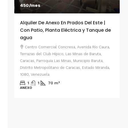
450/mes
Alquiler De Anexo En Prados Del Este |
A
Con Patio, Planta Eléctrica y Tanque de
C
agua
P
Centro Comercial Concresa, Avenida Río Caura,
E
Terrazas del Club Hípico, Las Minas de Baruta,
M
Caracas, Parroquia Las Minas, Municipio Baruta,
al de
E
Distrito Metropolitano de Caracas, Estado Miranda,
 del
1080, Venezuela
ario,
A
1
1
70
m²
cas,
ANEXO