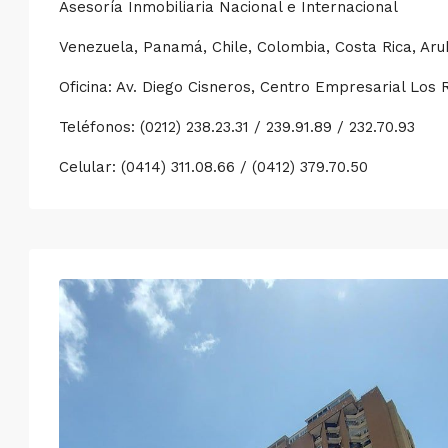
Asesoría Inmobiliaria Nacional e Internacional
Venezuela, Panamá, Chile, Colombia, Costa Rica, Ar
Oficina: Av. Diego Cisneros, Centro Empresarial Los 
Teléfonos: (0212) 238.23.31 / 239.91.89 / 232.70.93
Celular: (0414) 311.08.66 / (0412) 379.70.50
Mié
Jue
Vie
Sáb
19
20
21
22
Ago
Ago
Ago
Ago