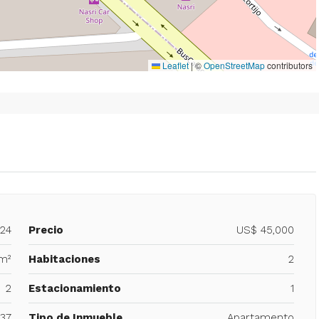
Leaflet
|
©
OpenStreetMap
contributors
524
Precio
US$ 45,000
m²
Habitaciones
2
2
Estacionamiento
1
37
Tipo de Inmueble
Apartamento