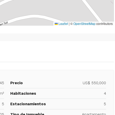
Leaflet
|
©
OpenStreetMap
contributors
445
Precio
US$ 550,000
m²
Habitaciones
4
5
Estacionamientos
5
25
Tipo de Inmueble
Apartamento