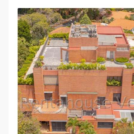
Mar
Mié
Jue
Vie
18
19
20
21
Ago
Ago
Ago
Ago