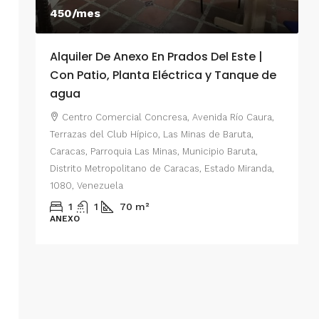
450/mes
Alquiler De Anexo En Prados Del Este |
A
Con Patio, Planta Eléctrica y Tanque de
C
agua
P
Centro Comercial Concresa, Avenida Río Caura,
E
Terrazas del Club Hípico, Las Minas de Baruta,
M
Caracas, Parroquia Las Minas, Municipio Baruta,
al de
E
Distrito Metropolitano de Caracas, Estado Miranda,
 del
1080, Venezuela
ario,
A
1
1
70
m²
cas,
ANEXO