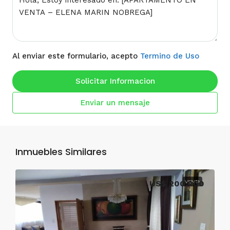
Al enviar este formulario, acepto
Termino de Uso
Solicitar Informacion
Enviar un mensaje
Inmuebles Similares
US$ 200,000
VENTA