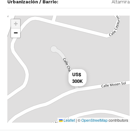
Urbanización / Barrio:
Altamira
+
−
US$
300K
Leaflet
|
©
OpenStreetMap
contributors