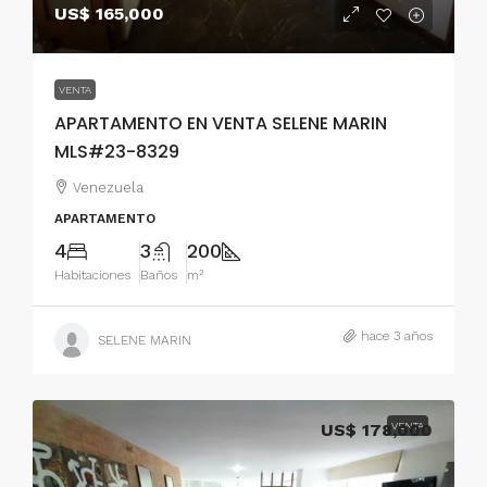
US$ 165,000
VENTA
APARTAMENTO EN VENTA SELENE MARIN
MLS#23-8329
Venezuela
APARTAMENTO
4
3
200
Habitaciones
Baños
m²
hace 3 años
SELENE MARIN
US$ 178,000
VENTA