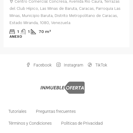
Caura, Terrazas
Centro Comercial Concresa, Avenida Principa
s, Parroquia Las
del Este, Prados del Este, Sector: Prado del Est
ano de Caracas,
Parroquia Nuestra Señora del Rosario, Municipio
Distrito Metropolitano de Caracas, Estado Miran
Venezuela
2
1
70
m²
ANEXO
Facebook
Instagram
TikTok
Tutoriales
Preguntas frecuentes
Términos y Condiciones
Políticas de Privacidad