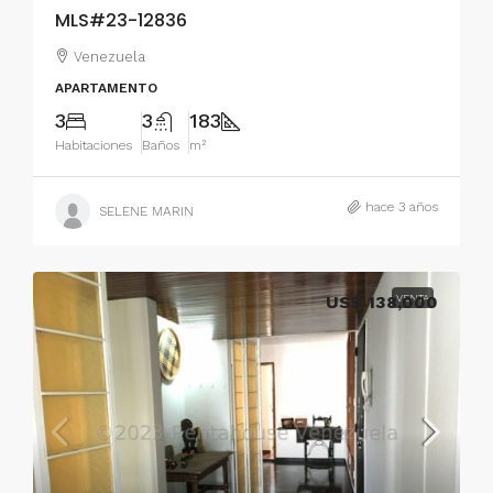
MLS#23-12836
Venezuela
APARTAMENTO
3
3
183
Habitaciones
Baños
m²
hace 3 años
SELENE MARIN
US$ 138,000
VENTA