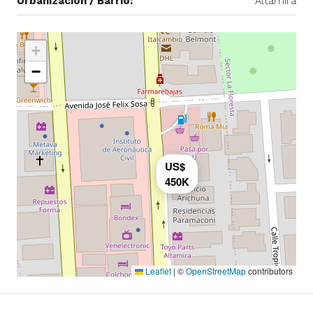
Urbanización / Barrio:
Altamira
+
−
US$
450K
Leaflet
|
©
OpenStreetMap
contributors