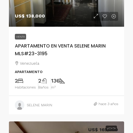
US$ 138,000
VENTA
APARTAMENTO EN VENTA SELENE MARIN
MLS#23-3195
Venezuela
APARTAMENTO
2
2
136
Habitaciones
Baños
m²
hace 3 años
SELENE MARIN
US$ 165,000
VENTA