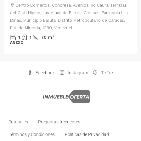
enida Río Caura, Terrazas
Centro Comercial Concresa, Avenid
ta, Caracas, Parroquia Las
del Este, Prados del Este, Sector: Pra
Metropolitano de Caracas,
Parroquia Nuestra Señora del Rosario,
Distrito Metropolitano de Caracas, Es
Venezuela
2
1
70
m²
ANEXO
Facebook
Instagram
TikTok
Tutoriales
Preguntas frecuentes
Términos y Condiciones
Políticas de Privacidad