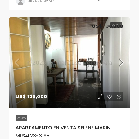
SELENE MARIN
US$ 138,000
VENTA
US$ 138,000
VENTA
APARTAMENTO EN VENTA SELENE MARIN
MLS#23-3195