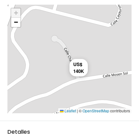
+
−
US$
140K
Leaflet
|
©
OpenStreetMap
contributors
Detalles