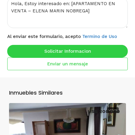
Al enviar este formulario, acepto
Termino de Uso
Solicitar Informacion
Enviar un mensaje
Inmuebles Similares
US$ 200,000
VENTA