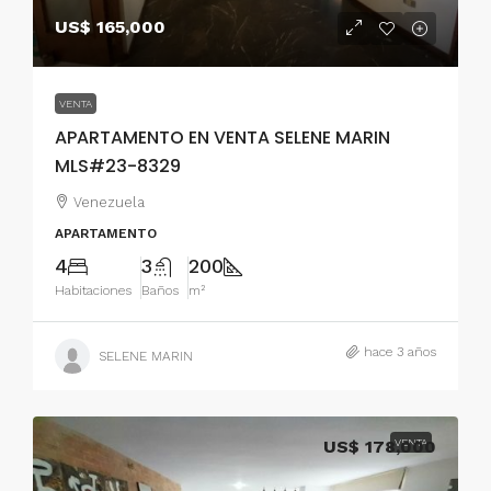
US$ 165,000
VENTA
APARTAMENTO EN VENTA SELENE MARIN
MLS#23-8329
Venezuela
APARTAMENTO
4
3
200
Habitaciones
Baños
m²
hace 3 años
SELENE MARIN
US$ 178,000
VENTA