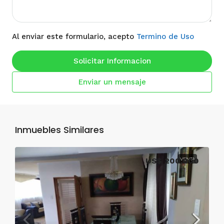
Al enviar este formulario, acepto
Termino de Uso
Solicitar Informacion
Enviar un mensaje
Inmuebles Similares
US$ 200,000
VENTA