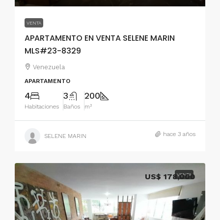
VENTA
APARTAMENTO EN VENTA SELENE MARIN
MLS#23-8329
Venezuela
APARTAMENTO
4
3
200
Habitaciones
Baños
m²
hace 3 años
SELENE MARIN
US$ 178,000
VENTA