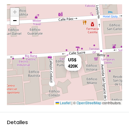
+
−
US$
420K
Leaflet
|
©
OpenStreetMap
contributors
Detalles