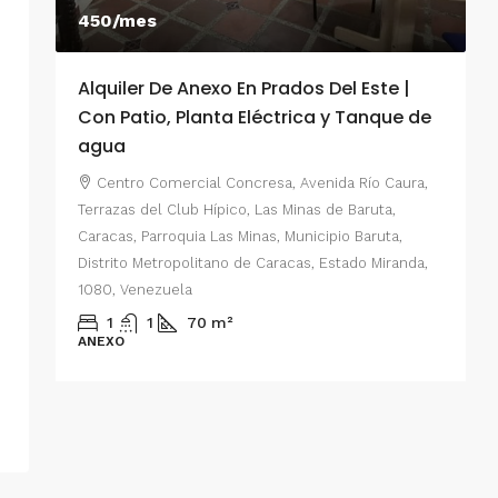
450/mes
Alquiler De Anexo En Prados Del Este |
A
Con Patio, Planta Eléctrica y Tanque de
C
agua
P
Centro Comercial Concresa, Avenida Río Caura,
E
Terrazas del Club Hípico, Las Minas de Baruta,
M
Caracas, Parroquia Las Minas, Municipio Baruta,
al de
E
Distrito Metropolitano de Caracas, Estado Miranda,
 del
1080, Venezuela
ario,
A
1
1
70
m²
cas,
ANEXO