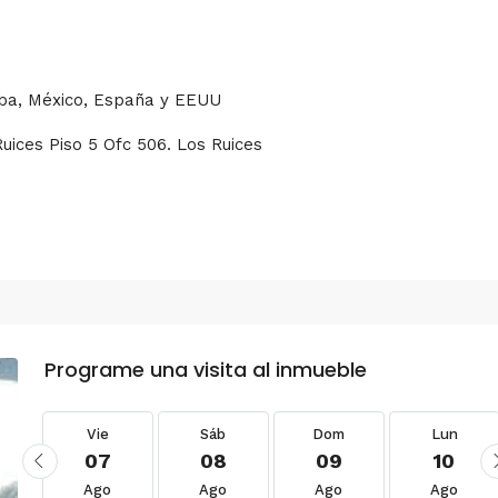
uba, México, España y EEUU
Ruices Piso 5 Ofc 506. Los Ruices
Programe una visita al inmueble
Vie
Sáb
Dom
Lun
07
08
09
10
Ago
Ago
Ago
Ago