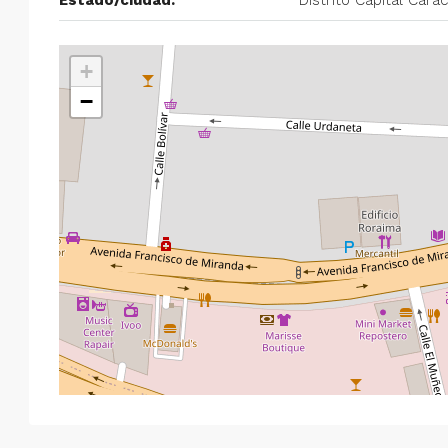
$750/mes
+
Alquiler en Prados del Este 
−
Habitaciones, 2 Baños, Pa
y Equipado
Centro Comercial Concresa, Ave
Prados del Este, Prados del Este, S
Este, Caracas, Parroquia Nuestra S
Municipio Baruta, Distrito Metropol
Estado Miranda, 1080, Venezuela
2
2
100
m²
ANEXO