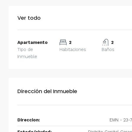
Ver todo
Apartamento
2
2
Tipo de
Habitaciones
Baños
Inmueble
Dirección del Inmueble
Direccion:
EMN - 23-
Estado/ciudad:
Distrito Capital Cara