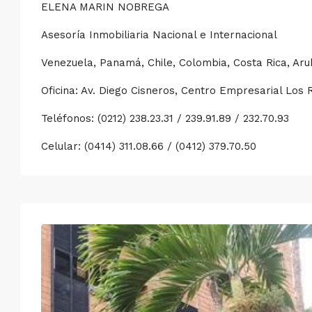
ELENA MARIN NOBREGA
Asesoría Inmobiliaria Nacional e Internacional
Venezuela, Panamá, Chile, Colombia, Costa Rica, Ar
Oficina: Av. Diego Cisneros, Centro Empresarial Los 
Teléfonos: (0212) 238.23.31 / 239.91.89 / 232.70.93
Celular: (0414) 311.08.66 / (0412) 379.70.50
Mar
Mié
Jue
Vie
18
19
20
21
Ago
Ago
Ago
Ago