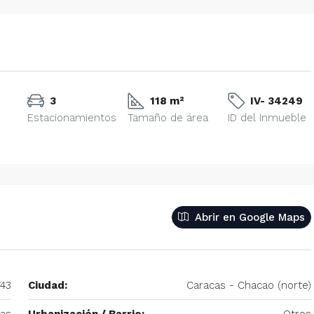
3
118 m²
IV- 34249
Estacionamientos
Tamaño de área
ID del Inmueble
Abrir en Google Maps
743
Ciudad:
Caracas - Chacao (norte)
cas
Urbanización / Barrio:
Otros