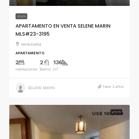
VENTA
APARTAMENTO EN VENTA SELENE MARIN
MLS#23-3195
Venezuela
APARTAMENTO
2
2
136
Habitaciones
Baños
m²
hace 3 años
SELENE MARIN
US$ 165,000
VENTA