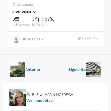
Venezuela
APARTAMENTO
3
3
197
Habitaciones
Baños
m²
hace 3 años
SELENE MARIN
Anterior
Siguiente
ELENA MARIN NOBREGA
Ver Inmuebles