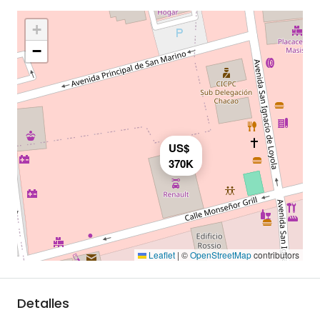
+
−
US$
370K
Leaflet
|
©
OpenStreetMap
contributors
Detalles