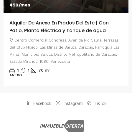
550/mes
n Prados Del Este | Con
Alquiler De Anexo En P
rica y Tanque de agua
2 Habitaciones
resa, Avenida Río Caura, Terrazas
Centro Comercial Concres
s de Baruta, Caracas, Parroquia Las
del Este, Prados del Este, Se
Distrito Metropolitano de Caracas,
Parroquia Nuestra Señora del
enezuela
Distrito Metropolitano de Ca
Venezuela
2
1
70
m²
ANEXO
Facebook
Instagram
TikTok