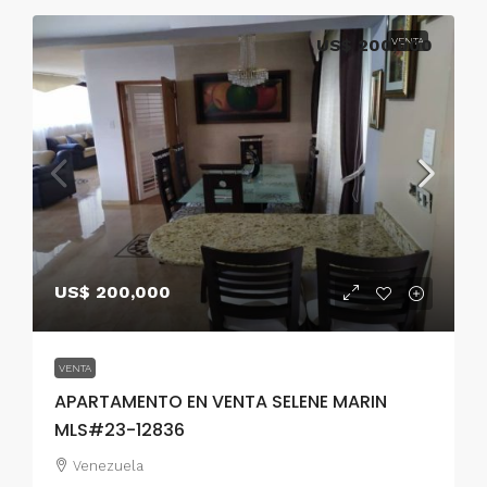
US$ 200,000
VENTA
US$ 200,000
VENTA
APARTAMENTO EN VENTA SELENE MARIN
MLS#23-12836
Venezuela