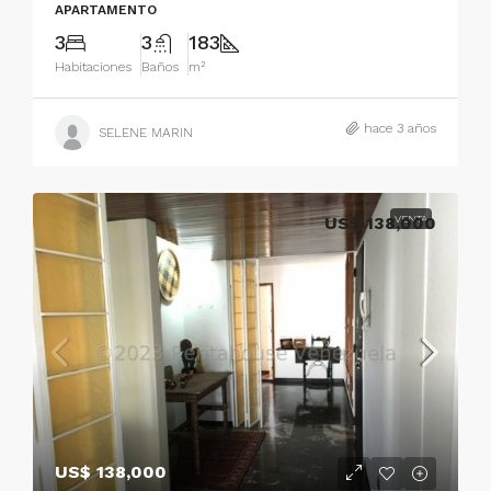
APARTAMENTO
3
3
183
Habitaciones
Baños
m²
hace 3 años
SELENE MARIN
US$ 138,000
VENTA
US$ 138,000