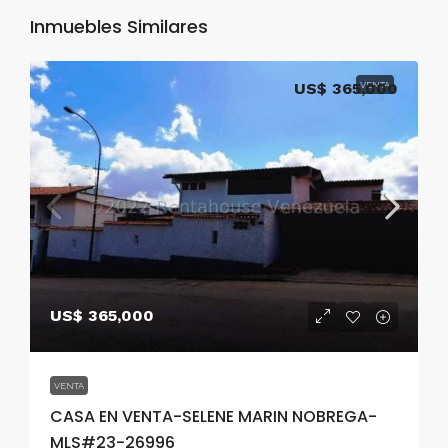
Inmuebles Similares
US$ 365,000
VENTA
US$ 365,000
VENTA
CASA EN VENTA-SELENE MARIN NOBREGA-
MLS#23-26996