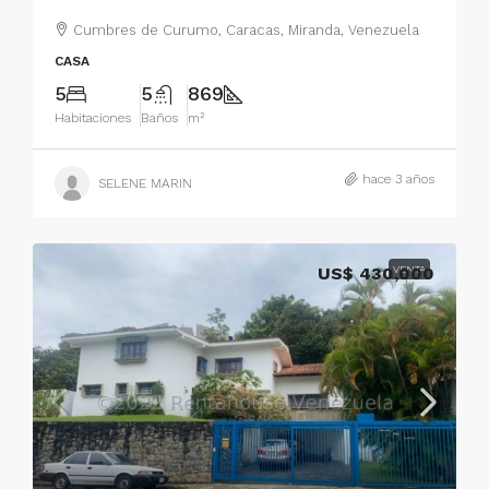
Cumbres de Curumo, Caracas, Miranda, Venezuela
CASA
5
5
869
Habitaciones
Baños
m²
hace 3 años
SELENE MARIN
US$ 430,000
VENTA