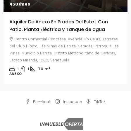
450/mes
Alquiler De Anexo En Prados Del Este | Con
Patio, Planta Eléctrica y Tanque de agua
Centro Comercial Concresa, Avenida Río Caura, Terrazas
del Club Hípico, Las Minas de Baruta, Caracas, Parroquia Las
Minas, Municipio Baruta, Distrito Metropolitano de Caracas,
Estado Miranda, 1080, Venezuela
1
1
70
m²
ANEXO
Facebook
Instagram
TikTok