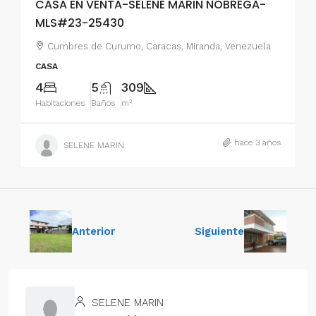
CASA EN VENTA-SELENE MARIN NOBREGA-
MLS#23-25430
Cumbres de Curumo, Caracas, Miranda, Venezuela
CASA
4
5
309
Habitaciones
Baños
m²
hace 3 años
SELENE MARIN
Anterior
Siguiente
SELENE MARIN