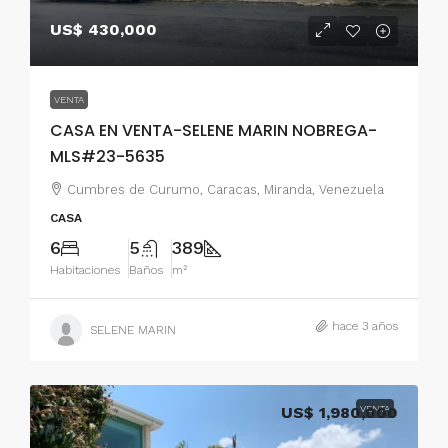
US$ 430,000
VENTA
CASA EN VENTA-SELENE MARIN NOBREGA-
MLS#23-5635
Cumbres de Curumo, Caracas, Miranda, Venezuela
CASA
6
5
389
Habitaciones
Baños
m²
hace 3 años
SELENE MARIN
US$ 1,980,000
VENTA