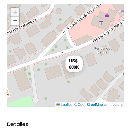
+
−
US$
800K
Leaflet
|
©
OpenStreetMap
contributors
Detalles