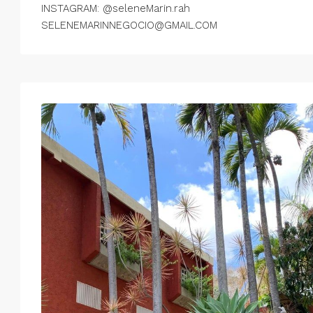
INSTAGRAM: @seleneMarin.rah
SELENEMARINNEGOCIO@GMAIL.COM
Vie
Sáb
Dom
Lun
14
15
16
17
Ago
Ago
Ago
Ago