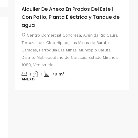
Alquiler De Anexo En Prados Del Este |
A
Con Patio, Planta Eléctrica y Tanque de
C
agua
P
Centro Comercial Concresa, Avenida Río Caura,
E
Terrazas del Club Hípico, Las Minas de Baruta,
M
Caracas, Parroquia Las Minas, Municipio Baruta,
al de
E
Distrito Metropolitano de Caracas, Estado Miranda,
 del
1080, Venezuela
ario,
A
1
1
70
m²
cas,
ANEXO