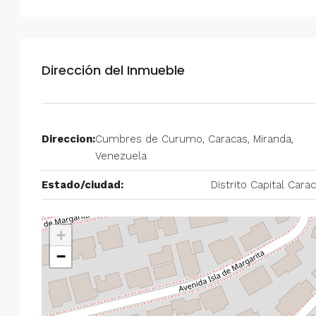
Alquiler en Prados del Este 
Habitaciones, 2 Baños, Pa
y Equipado
Dirección del Inmueble
Centro Comercial Concresa, Ave
Prados del Este, Prados del Este, S
Este, Caracas, Parroquia Nuestra S
Municipio Baruta, Distrito Metropol
Direccion:
Cumbres de Curumo, Caracas, Miranda,
Estado Miranda, 1080, Venezuela
Venezuela
2
2
100
m²
ANEXO
Estado/ciudad:
Distrito Capital Cara
+
−