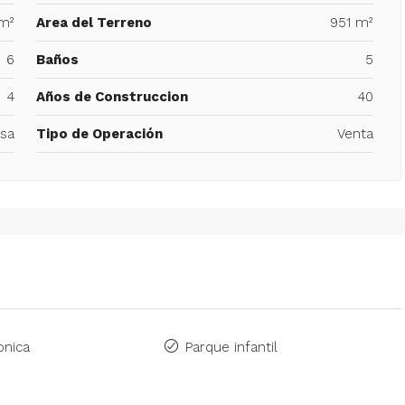
m²
Area del Terreno
951 m²
6
Baños
5
4
Años de Construccion
40
sa
Tipo de Operación
Venta
onica
Parque infantil