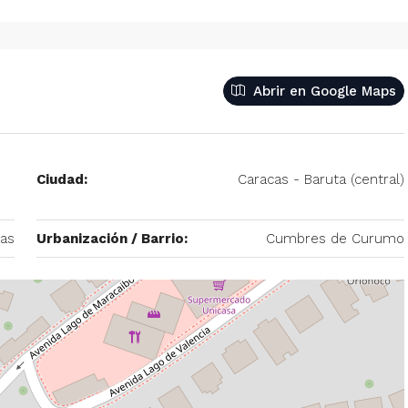
– 2
350/mes
tio. Amoblado
Alquiler De Anexo En Prados Del Este
Abrir en Google Maps
nida Principal de
Caracas | Con Planta y tanque
ector: Prado del
subterráneo
eñora del Rosario,
Centro Comercial Concresa, Avenida Princip
itano de Caracas,
Ciudad:
Caracas - Baruta (central)
Prados del Este, Prados del Este, Sector: Prado
Este, Caracas, Parroquia Nuestra Señora del Ros
Municipio Baruta, Distrito Metropolitano de Cara
cas
Urbanización / Barrio:
Cumbres de Curumo
Estado Miranda, 1080, Venezuela
1
1
20
m²
ANEXO