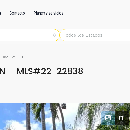
a
Contacto
Planes y servicios
Todos los Estados
LS#22-22838
IN – MLS#22-22838