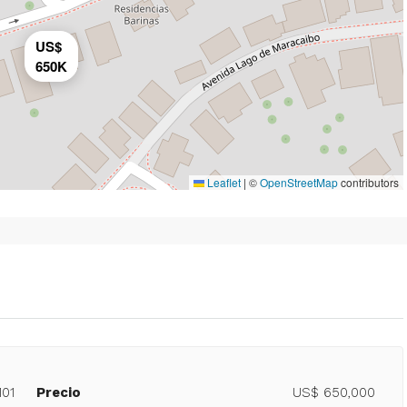
US$
650K
Leaflet
|
©
OpenStreetMap
contributors
101
Precio
US$ 650,000