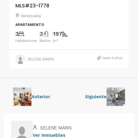
MLS#23-1778
Venezuela
APARTAMENTO
3
3
197
Habitaciones
Baños
m²
hace 3 años
SELENE MARIN
Anterior
Siguiente
SELENE MARIN
Ver Inmuebles