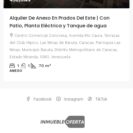
Alquiler De Anexo En Prados Del Este | Con
Patio, Planta Eléctrica y Tanque de agua
Centro Comercial Concresa, Avenida Río Caura, Terrazas
del Club Hípico, Las Minas de Baruta, Caracas, Parroquia Las
Minas, Municipio Baruta, Distrito Metropolitano de Caracas,
Estado Miranda, 1080, Venezuela
1
1
70
m²
ANEXO
Facebook
Instagram
TikTok