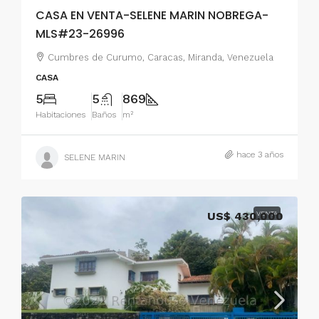
CASA EN VENTA-SELENE MARIN NOBREGA-
MLS#23-26996
Cumbres de Curumo, Caracas, Miranda, Venezuela
CASA
5
5
869
Habitaciones
Baños
m²
hace 3 años
SELENE MARIN
US$ 430,000
VENTA