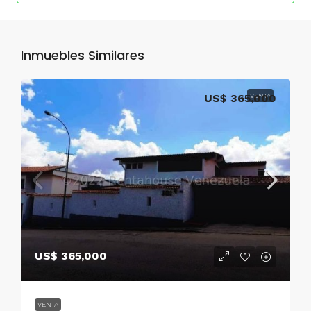
Inmuebles Similares
US$ 365,000
VENTA
US$ 365,000
VENTA