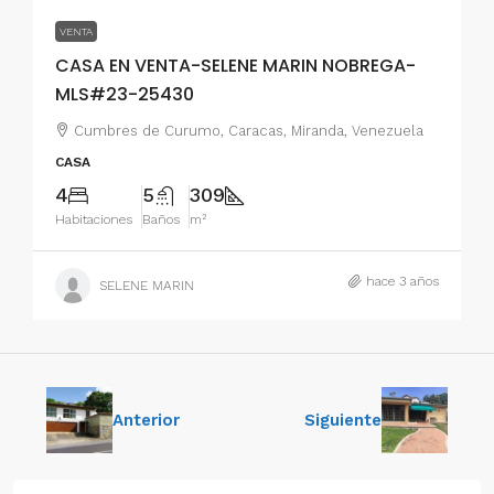
VENTA
CASA EN VENTA-SELENE MARIN NOBREGA-
MLS#23-25430
Cumbres de Curumo, Caracas, Miranda, Venezuela
CASA
4
5
309
Habitaciones
Baños
m²
hace 3 años
SELENE MARIN
Anterior
Siguiente