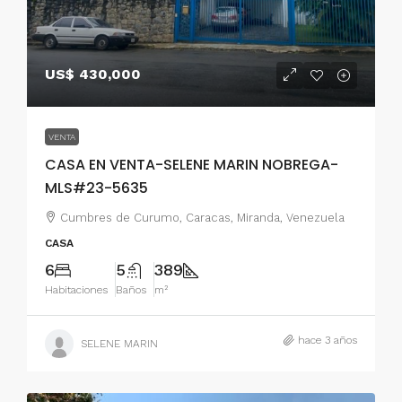
US$ 430,000
VENTA
CASA EN VENTA-SELENE MARIN NOBREGA-
MLS#23-5635
Cumbres de Curumo, Caracas, Miranda, Venezuela
CASA
6
5
389
Habitaciones
Baños
m²
hace 3 años
SELENE MARIN