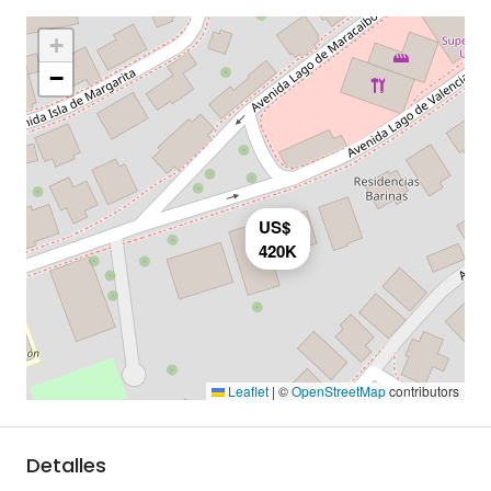
+
−
US$
420K
Leaflet
|
©
OpenStreetMap
contributors
Detalles