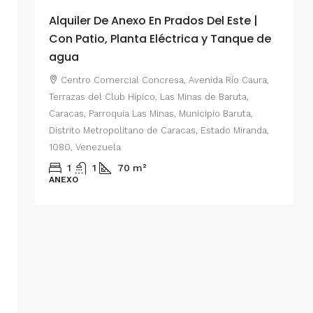
Alquiler De Anexo En Prados Del Este |
A
Con Patio, Planta Eléctrica y Tanque de
C
agua
P
Centro Comercial Concresa, Avenida Río Caura,
E
Terrazas del Club Hípico, Las Minas de Baruta,
M
Caracas, Parroquia Las Minas, Municipio Baruta,
al de
E
Distrito Metropolitano de Caracas, Estado Miranda,
 del
1080, Venezuela
ario,
A
1
1
70
m²
cas,
ANEXO