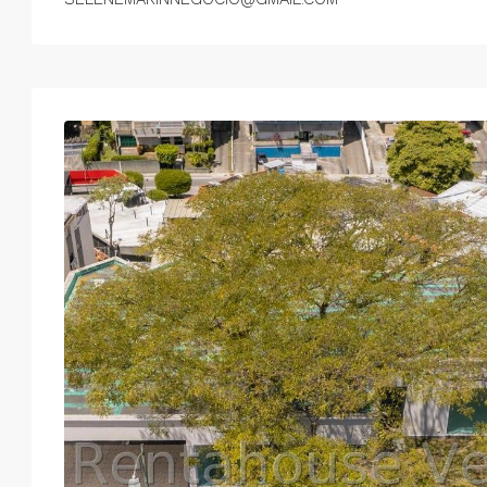
Mié
Jue
Vie
Sáb
19
20
21
22
Ago
Ago
Ago
Ago