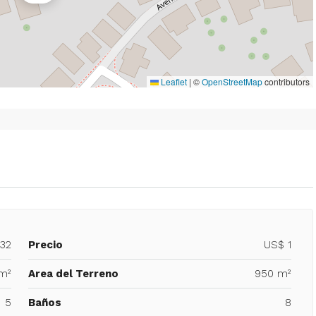
Leaflet
|
©
OpenStreetMap
contributors
932
Precio
US$ 1
m²
Area del Terreno
950 m²
5
Baños
8