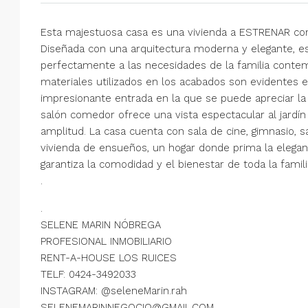
Esta majestuosa casa es una vivienda a ESTRENAR con 
Diseñada con una arquitectura moderna y elegante, e
perfectamente a las necesidades de la familia contemp
materiales utilizados en los acabados son evidentes e
impresionante entrada en la que se puede apreciar la 
salón comedor ofrece una vista espectacular al jardín
amplitud. La casa cuenta con sala de cine, gimnasio, sa
vivienda de ensueños, un hogar donde prima la eleganc
garantiza la comodidad y el bienestar de toda la famil
.
.
SELENE MARIN NÓBREGA
PROFESIONAL INMOBILIARIO
RENT-A-HOUSE LOS RUICES
TELF: 0424-3492033
INSTAGRAM: @seleneMarin.rah
SELENEMARINNEGOCIO@GMAIL.COM