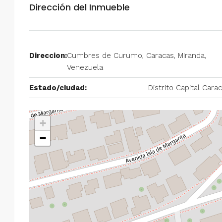
Dirección del Inmueble
Alquiler en Prados del Este 
Habitaciones, 2 Baños, Pa
y Equipado
Direccion:
Cumbres de Curumo, Caracas, Miranda,
Centro Comercial Concresa, Ave
Venezuela
Prados del Este, Prados del Este, S
Este, Caracas, Parroquia Nuestra S
Estado/ciudad:
Distrito Capital Cara
Municipio Baruta, Distrito Metropol
Estado Miranda, 1080, Venezuela
2
2
100
m²
+
ANEXO
−