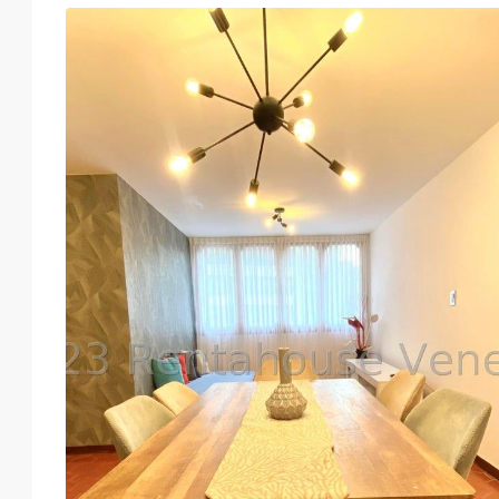
Lun
Mar
Mié
Jue
17
18
19
20
Ago
Ago
Ago
Ago