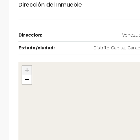
Dirección del Inmueble
Alquiler en Prados del Este 
Habitaciones, 2 Baños, Pa
y Equipado
Direccion:
Venezue
Centro Comercial Concresa, Ave
Prados del Este, Prados del Este, S
Estado/ciudad:
Distrito Capital Cara
Este, Caracas, Parroquia Nuestra S
Municipio Baruta, Distrito Metropol
Estado Miranda, 1080, Venezuela
+
2
2
100
m²
−
ANEXO