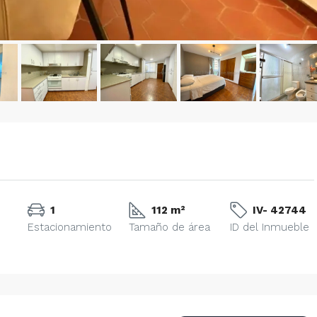
1
112 m²
IV- 42744
Estacionamiento
Tamaño de área
ID del Inmueble