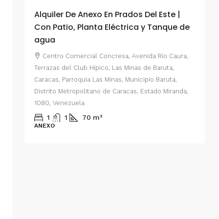
Alquiler De Anexo En Prados Del Este |
A
Con Patio, Planta Eléctrica y Tanque de
C
agua
P
Centro Comercial Concresa, Avenida Río Caura,
E
Terrazas del Club Hípico, Las Minas de Baruta,
M
Caracas, Parroquia Las Minas, Municipio Baruta,
al de
E
Distrito Metropolitano de Caracas, Estado Miranda,
 del
1080, Venezuela
ario,
A
1
1
70
m²
cas,
ANEXO