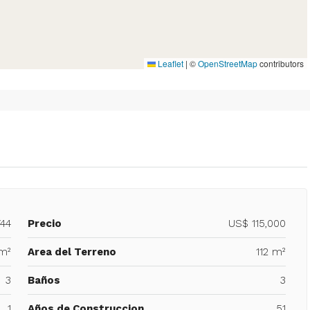
Leaflet
|
©
OpenStreetMap
contributors
744
Precio
US$ 115,000
 m²
Area del Terreno
112 m²
3
Baños
3
1
Años de Construccion
51