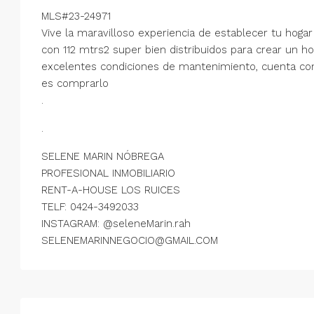
MLS#23-24971
Vive la maravilloso experiencia de establecer tu ho
con 112 mtrs2 super bien distribuidos para crear un ho
excelentes condiciones de mantenimiento, cuenta co
es comprarlo
.
.
SELENE MARIN NÓBREGA
PROFESIONAL INMOBILIARIO
RENT-A-HOUSE LOS RUICES
TELF: 0424-3492033
INSTAGRAM: @seleneMarin.rah
SELENEMARINNEGOCIO@GMAIL.COM