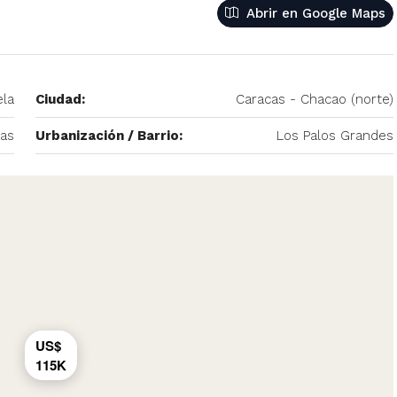
Abrir en Google Maps
– 2
350/mes
tio. Amoblado
Alquiler De Anexo En Prados Del Este
la
Ciudad:
Caracas - Chacao (norte)
nida Principal de
Caracas | Con Planta y tanque
ector: Prado del
subterráneo
cas
Urbanización / Barrio:
Los Palos Grandes
eñora del Rosario,
Centro Comercial Concresa, Avenida Princip
itano de Caracas,
Prados del Este, Prados del Este, Sector: Prado
Este, Caracas, Parroquia Nuestra Señora del Ros
Municipio Baruta, Distrito Metropolitano de Cara
Estado Miranda, 1080, Venezuela
1
1
20
m²
ANEXO
US$
115K