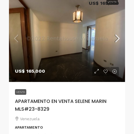
US$ 165,000
VENTA
US$ 165,000
VENTA
APARTAMENTO EN VENTA SELENE MARIN
MLS#23-8329
Venezuela
APARTAMENTO