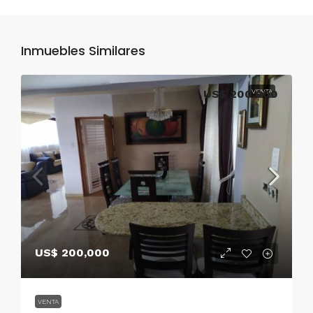
Inmuebles Similares
US$ 200,000
VENTA
US$ 200,000
VENTA