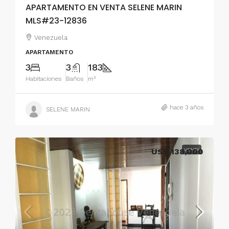
APARTAMENTO EN VENTA SELENE MARIN
MLS#23-12836
Venezuela
APARTAMENTO
3
3
183
Habitaciones
Baños
m²
hace 3 años
SELENE MARIN
US$ 138,000
VENTA