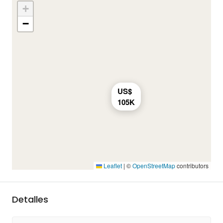
+
−
US$
105K
Leaflet
|
©
OpenStreetMap
contributors
Detalles