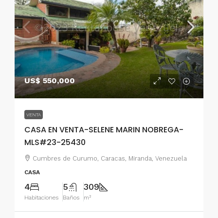
US$ 550,000
VENTA
CASA EN VENTA-SELENE MARIN NOBREGA-
MLS#23-25430
Cumbres de Curumo, Caracas, Miranda, Venezuela
CASA
4
5
309
Habitaciones
Baños
m²