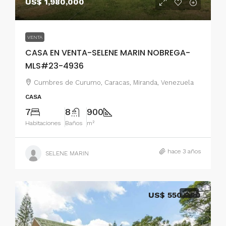
US$ 1,980,000
VENTA
CASA EN VENTA-SELENE MARIN NOBREGA-
MLS#23-4936
Cumbres de Curumo, Caracas, Miranda, Venezuela
CASA
7
8
900
Habitaciones
Baños
m²
hace 3 años
SELENE MARIN
US$ 550,000
VENTA