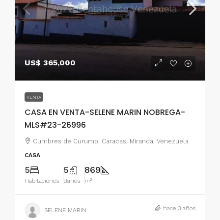
US$ 365,000
VENTA
CASA EN VENTA-SELENE MARIN NOBREGA-
MLS#23-26996
Cumbres de Curumo, Caracas, Miranda, Venezuela
CASA
5
5
869
Habitaciones
Baños
m²
hace 3 años
SELENE MARIN