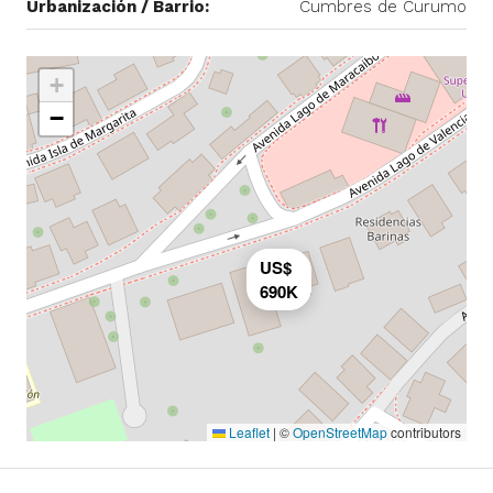
Urbanización / Barrio:
Cumbres de Curumo
+
−
US$
690K
Leaflet
|
©
OpenStreetMap
contributors