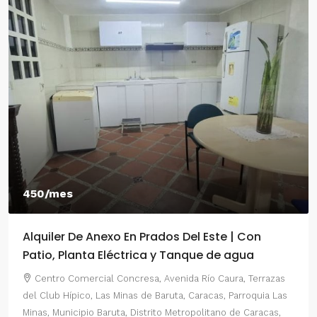
550/mes
 | Con
Alquiler De Anexo En Prados Del Este Ca
 agua
2 Habitaciones
ra, Terrazas
Centro Comercial Concresa, Avenida Principal 
Parroquia Las
del Este, Prados del Este, Sector: Prado del Este, 
 de Caracas,
Parroquia Nuestra Señora del Rosario, Municipio Ba