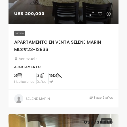
US$ 200,000
VENTA
APARTAMENTO EN VENTA SELENE MARIN
MLS#23-12836
Venezuela
APARTAMENTO
3
3
183
Habitaciones
Baños
m²
hace 3 años
SELENE MARIN
US$ 138,000
VENTA