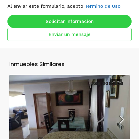
Al enviar este formulario, acepto
Termino de Uso
Solicitar Informacion
Enviar un mensaje
Inmuebles Similares
US$ 200,000
VENTA