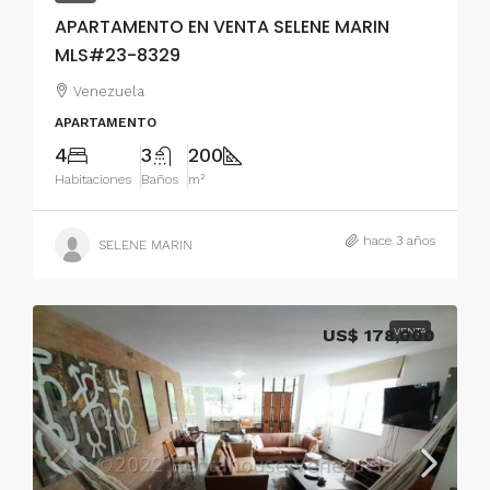
APARTAMENTO EN VENTA SELENE MARIN
MLS#23-8329
Venezuela
APARTAMENTO
4
3
200
Habitaciones
Baños
m²
hace 3 años
SELENE MARIN
US$ 178,000
VENTA