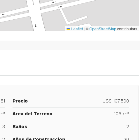
Leaflet
|
©
OpenStreetMap
contributors
681
Precio
US$ 107,500
m²
Area del Terreno
105 m²
3
Baños
2
2
Años de Construccion
20