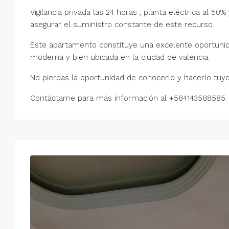
Vigilancia privada las 24 horas , planta eléctrica al 
asegurar el suministro constante de este recurso.
Este apartamento constituye una excelente oportunid
moderna y bien ubicada en la ciudad de valencia.
No pierdas la oportunidad de conocerlo y hacerlo tuyo
Contáctame para más información al +584143588585.
Mar
Mié
Jue
Vie
18
19
20
21
Ago
Ago
Ago
Ago