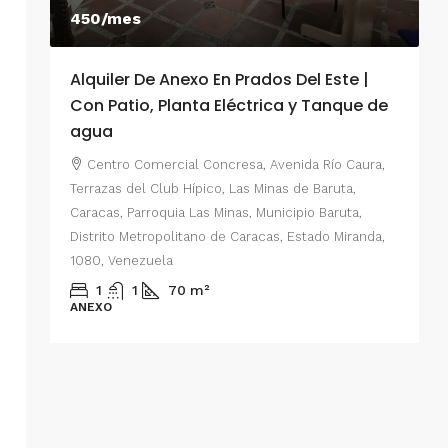
450/mes
Alquiler De Anexo En Prados Del Este |
A
Con Patio, Planta Eléctrica y Tanque de
C
agua
P
Centro Comercial Concresa, Avenida Río Caura,
E
Terrazas del Club Hípico, Las Minas de Baruta,
M
Caracas, Parroquia Las Minas, Municipio Baruta,
al de
E
Distrito Metropolitano de Caracas, Estado Miranda,
 del
1080, Venezuela
ario,
A
1
1
70
m²
cas,
ANEXO