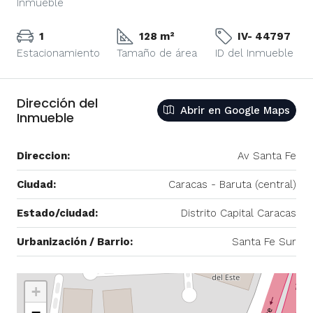
Inmueble
1
128 m²
IV- 44797
Estacionamiento
Tamaño de área
ID del Inmueble
Dirección del
Abrir en Google Maps
Inmueble
Direccion:
Av Santa Fe
Ciudad:
Caracas - Baruta (central)
Estado/ciudad:
Distrito Capital Caracas
Urbanización / Barrio:
Santa Fe Sur
+
−