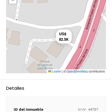
US$
82.5K
Leaflet
|
©
OpenStreetMap
contributors
Detalles
ID del Inmueble
IV-IV- 44797