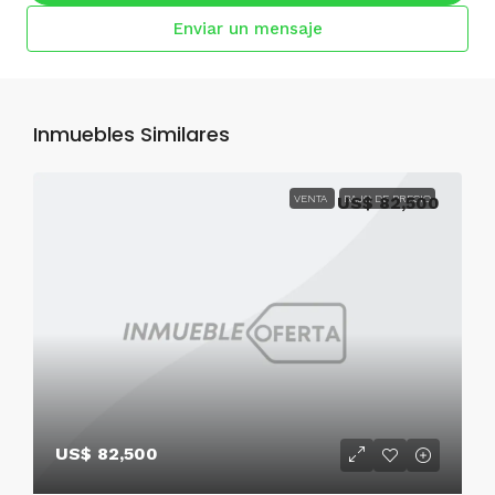
Enviar un mensaje
Inmuebles Similares
VENTA
US$ 82,500
BAJO DE PRECIO
US$ 82,500