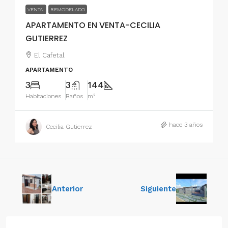
VENTA
REMODELADO
APARTAMENTO EN VENTA-CECILIA
GUTIERREZ
El Cafetal
APARTAMENTO
3
3
144
Habitaciones
Baños
m²
hace 3 años
Cecilia Gutierrez
Anterior
Siguiente