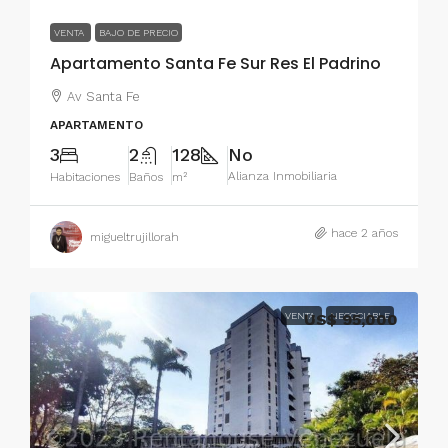
VENTA
BAJO DE PRECIO
Apartamento Santa Fe Sur Res El Padrino
Av Santa Fe
APARTAMENTO
3
2
128
No
Alianza Inmobiliaria
Habitaciones
Baños
m²
hace 2 años
migueltrujillorah
VENTA
US$ 95,000
NEGOCIABLE