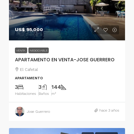
US$ 95,000
VENTA
NEGOCIABLE
APARTAMENTO EN VENTA-JOSE GUERRERO
El Cafetal
APARTAMENTO
3
3
144
Habitaciones
Baños
m²
hace 3 años
Jose Guerrero