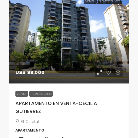
VENTA
US$ 98,000
REMODELADO
US$ 98,000
VENTA
REMODELADO
APARTAMENTO EN VENTA-CECILIA
GUTIERREZ
El Cafetal
APARTAMENTO