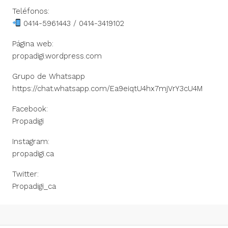
Teléfonos:
0414-5961443 / 0414-3419102
Página web:
propadigi.wordpress.com
Grupo de Whatsapp
https://chat.whatsapp.com/Ea9eiqtU4hx7mjVrY3cU4M
Facebook:
Propadigi
Instagram:
propadigi.ca
Twitter:
Propadigi_ca