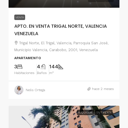
VENTA
APTO. EN VENTA TRIGAL NORTE, VALENCIA
VENEZUELA
Trigal Norte, El Trigal, Valencia, Parroquia San José,
Municipio Valencia, Carabobo, 2001, Venezuela
APARTAMENTO
3
4
144
Habitaciones
Baños
m²
hace 2 meses
Nelis Ortega
ALQUILER
US$ 350
EN OFERTA