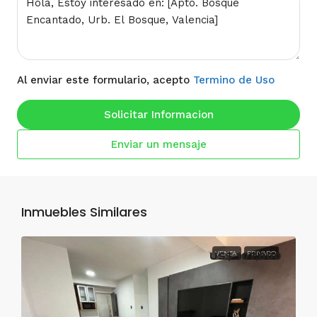
Al enviar este formulario, acepto
Termino de Uso
Solicitar Informacion
Enviar un mensaje
Inmuebles Similares
US$ 107,000
VENTA
PRIVADO