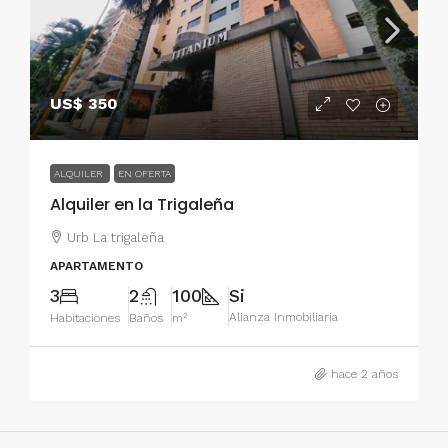
US$ 350
ALQUILER
EN OFERTA
Alquiler en la Trigaleña
Urb La trigaleña
APARTAMENTO
3
2
100
Si
Alianza Inmobiliaria
Habitaciones
Baños
m²
hace 2 años