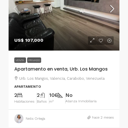
US$ 107,000
VENTA
PRIVADO
Apartamento en venta, Urb. Los Mangos
Urb. Los Mangos, Valencia, Carabobo, Venezuela
APARTAMENTO
2
2
106
No
Alianza Inmobiliaria
Habitaciones
Baños
m²
hace 2 meses
Nelis Ortega