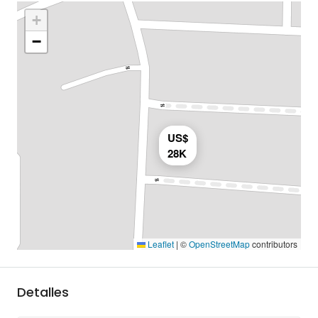
+
−
US$
28K
Leaflet
|
©
OpenStreetMap
contributors
Detalles