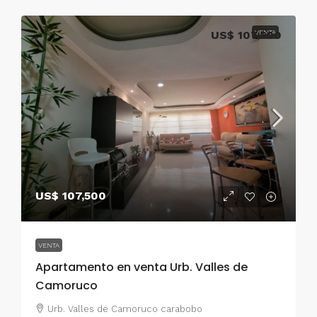
US$ 107,500
VENTA
US$ 107,500
VENTA
Apartamento en venta Urb. Valles de
Camoruco
Urb. Valles de Camoruco carabobo