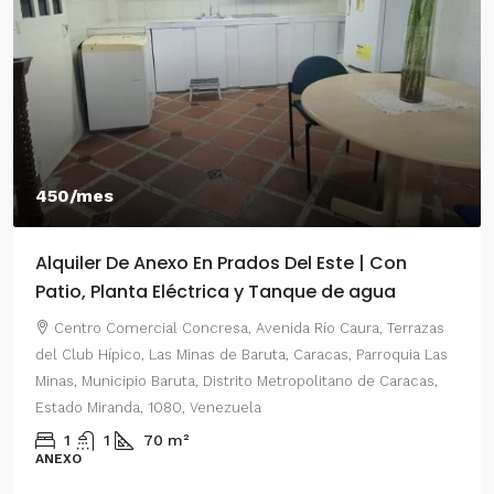
550/mes
n Prados Del Este | Con
Alquiler De Anexo En P
rica y Tanque de agua
2 Habitaciones
resa, Avenida Río Caura, Terrazas
Centro Comercial Concres
s de Baruta, Caracas, Parroquia Las
del Este, Prados del Este, Se
Distrito Metropolitano de Caracas,
Parroquia Nuestra Señora del
enezuela
Distrito Metropolitano de Ca
Venezuela
2
1
70
m²
ANEXO