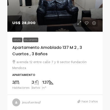
US$ 28,000
VENTA
EN OFERTA
Apartamento Amoblado 137 M 2 , 3
Cuartos , 3 Baños
avenida 12 entre calle 7 y 8 sector Fundación
Mendoza
APARTAMENTO
3
3
137
Habitaciones
Baños
m²
hace 3 años
jesusfuentesjf