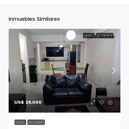
Inmuebles Similares
VENTA
US$ 28,000
EN OFERTA
US$ 28,000
VENTA
EN OFERTA