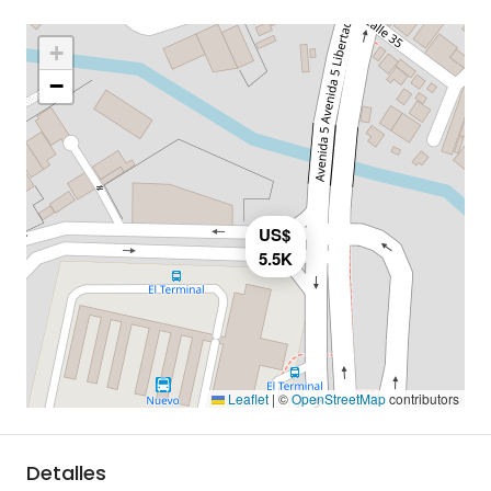
+
−
US$
5.5K
Leaflet
|
©
OpenStreetMap
contributors
Detalles