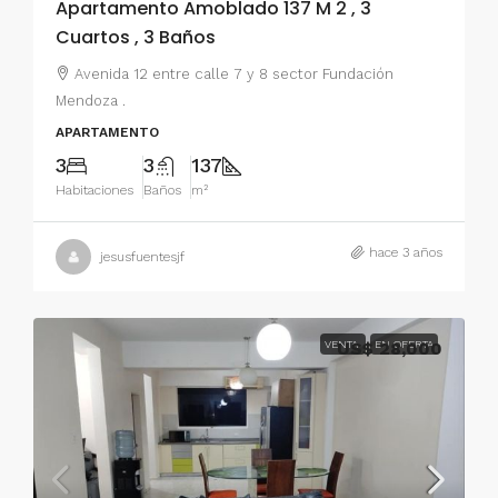
Apartamento Amoblado 137 M 2 , 3
Cuartos , 3 Baños
Avenida 12 entre calle 7 y 8 sector Fundación
Mendoza .
APARTAMENTO
3
3
137
Habitaciones
Baños
m²
hace 3 años
jesusfuentesjf
VENTA
US$ 28,000
EN OFERTA