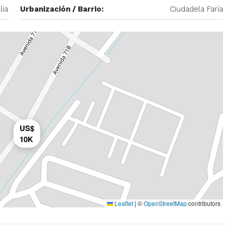
lia
Urbanización / Barrio:
Ciudadela Faría
US$
10K
Leaflet
|
©
OpenStreetMap
contributors