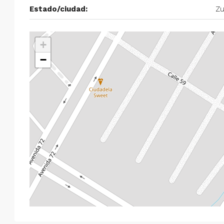
Estado/ciudad:
Zu
+
−