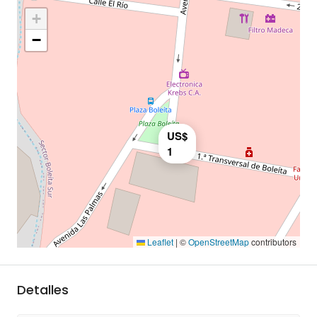
+
−
US$
1
Leaflet
|
©
OpenStreetMap
contributors
Detalles