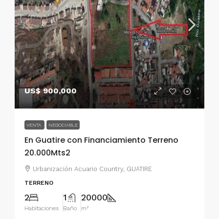
US$ 900,000
VENTA
NEGOCIABLE
En Guatire con Financiamiento Terreno
20.000Mts2
Urbanización Acuario Country, GUATIRE
TERRENO
2
1
20000
Habitaciones
Baño
m²