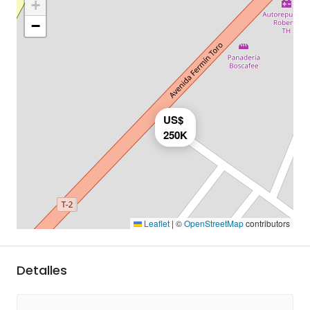
+
−
US$
250K
Leaflet
|
©
OpenStreetMap
contributors
Detalles