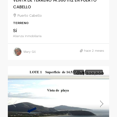
VENTA DE TERRENO 14.360 m2 EN PUERTO
CABELLO
Puerto Cabello
TERRENO
Si
Alianza Inmobiliaria
hace 2 meses
Mary Gil
VENTA
US$ 220,000
NEGOCIABLE