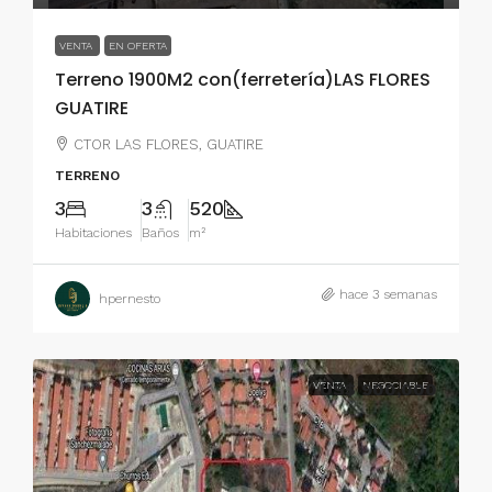
VENTA
EN OFERTA
Terreno 1900M2 con(ferretería)LAS FLORES
GUATIRE
CTOR LAS FLORES, GUATIRE
TERRENO
3
3
520
Habitaciones
Baños
m²
hace 3 semanas
hpernesto
VENTA
US$ 900,000
NEGOCIABLE