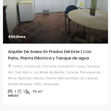
550/mes
xo En Prados Del Este | Con
Alquiler De Anexo 
léctrica y Tanque de agua
2 Habitaciones
 Concresa, Avenida Río Caura, Terrazas
Centro Comercial Con
 Minas de Baruta, Caracas, Parroquia Las
del Este, Prados del Est
uta, Distrito Metropolitano de Caracas,
Parroquia Nuestra Señor
80, Venezuela
Distrito Metropolitano 
Venezuela
m²
2
1
70
m²
ANEXO