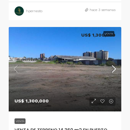
hace 3 semanas
hpernesto
US$ 1,300,000
VENTA
US$ 1,300,000
VENTA