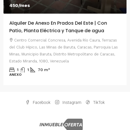
450/mes
Alquiler De Anexo En Prados Del Este | Con
Patio, Planta Eléctrica y Tanque de agua
Centro Comercial Concresa, Avenida Río Caura, Terrazas
del Club Hípico, Las Minas de Baruta, Caracas, Parroquia Las
Minas, Municipio Baruta, Distrito Metropolitano de Caracas,
Estado Miranda, 1080, Venezuela
1
1
70
m²
ANEXO
Facebook
Instagram
TikTok