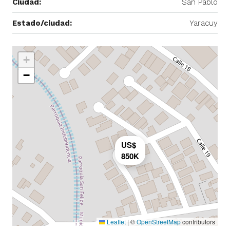
Ciudad:
San Pablo
Estado/ciudad:
Yaracuy
+
−
US$
850K
Leaflet
|
©
OpenStreetMap
contributors