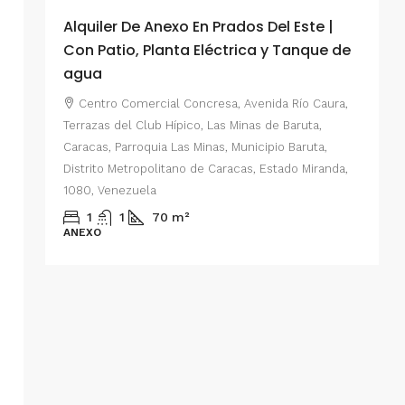
Alquiler De Anexo En Prados Del Este |
A
Con Patio, Planta Eléctrica y Tanque de
C
agua
P
Centro Comercial Concresa, Avenida Río Caura,
E
Terrazas del Club Hípico, Las Minas de Baruta,
M
Caracas, Parroquia Las Minas, Municipio Baruta,
al de
E
Distrito Metropolitano de Caracas, Estado Miranda,
 del
1080, Venezuela
ario,
A
1
1
70
m²
cas,
ANEXO