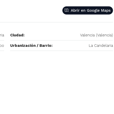
– 2
350/mes
Abrir en Google Maps
tio. Amoblado
Alquiler De Anexo En Prados Del Este
nida Principal de
Caracas | Con Planta y tanque
ria
Ciudad:
Valencia (Valencia)
ector: Prado del
subterráneo
eñora del Rosario,
bo
Urbanización / Barrio:
La Candelaria
Centro Comercial Concresa, Avenida Princip
itano de Caracas,
Prados del Este, Prados del Este, Sector: Prado
Este, Caracas, Parroquia Nuestra Señora del Ros
Municipio Baruta, Distrito Metropolitano de Cara
Estado Miranda, 1080, Venezuela
1
1
20
m²
ANEXO