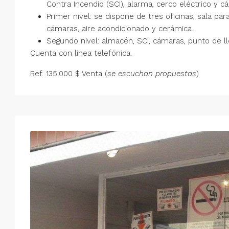
Contra Incendio (SCI), alarma, cerco eléctrico y c
Primer nivel: se dispone de tres oficinas, sala pa
cámaras, aire acondicionado y cerámica.
Segundo nivel: almacén, SCI, cámaras, punto de ll
Cuenta con línea telefónica.
Ref. 135.000 $ Venta (
se escuchan propuestas
)
Jue
Vie
Sáb
Dom
13
14
15
16
Ago
Ago
Ago
Ago