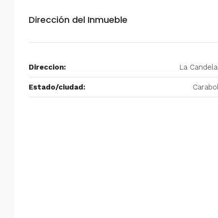
Alquiler en Prados del Este 
Dirección del Inmueble
Habitaciones, 2 Baños, Pa
y Equipado
Centro Comercial Concresa, Ave
Direccion:
La Candela
Prados del Este, Prados del Este, S
Este, Caracas, Parroquia Nuestra S
Estado/ciudad:
Carabo
Municipio Baruta, Distrito Metropol
Estado Miranda, 1080, Venezuela
2
2
100
m²
ANEXO