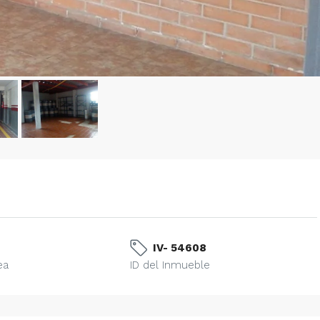
IV- 54608
ea
ID del Inmueble