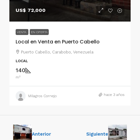
US$ 72,000
VENTA
EN OFERTA
Local en Venta en Puerto Cabello
Puerto Cabello, Carabobo, Venezuela
LOCAL
140
m²
hace 3 años
Milagros Cornejo
Anterior
Siguiente