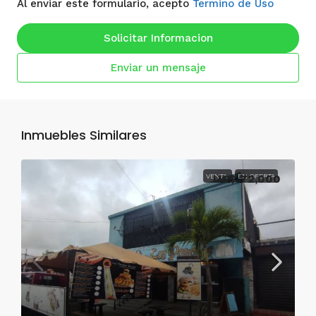
Al enviar este formulario, acepto
Termino de Uso
Solicitar Informacion
Enviar un mensaje
Inmuebles Similares
VENTA
US$ 72,000
EN OFERTA