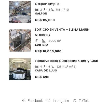
Galpon Amplio
2
3
518
m²
Si
GALPÓN
US$ 115,000
EDIFICIO EN VENTA – ELENA MARIN
NOBREGA
1
16000
m²
EDIFICIO
US$ 16,000,000
Exclusiva casa Guataparo Contry Club
4
4
621 mts²
m²
Si
CASA DE LUJO
US$ 490
Facebook
Instagram
TikTok