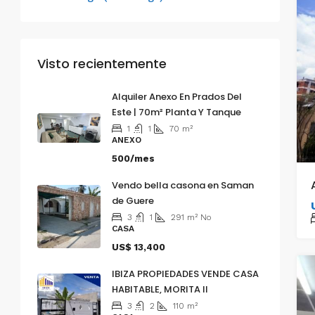
Visto recientemente
Alquiler Anexo En Prados Del
Este | 70m² Planta Y Tanque
1
1
70
m²
ANEXO
500/mes
Vendo bella casona en Saman
de Guere
3
1
291
m²
No
CASA
US$ 13,400
IBIZA PROPIEDADES VENDE CASA
HABITABLE, MORITA II
3
2
110
m²