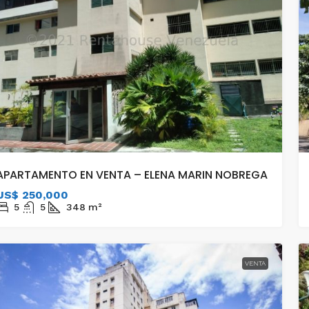
APARTAMENTO EN VENTA – ELENA MARIN NOBREGA
US$ 250,000
5
5
348
m²
VENTA