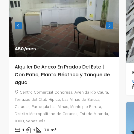
450/mes
550
Alquiler De Anexo En Prados Del Este |
Alq
Con Patio, Planta Eléctrica y Tanque de
Car
agua
C
Prad
Centro Comercial Concresa, Avenida Río Caura,
Este
Terrazas del Club Hípico, Las Minas de Baruta,
Muni
Caracas, Parroquia Las Minas, Municipio Baruta,
e
Esta
Distrito Metropolitano de Caracas, Estado Miranda,
1080, Venezuela
o,
ANE
1
1
70
m²
,