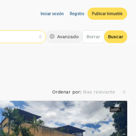
Iniciar sesión
Registro
Publicar Inmueble
Avanzado
Borrar
Buscar
Ordenar por:
Mas relevante
VENTA