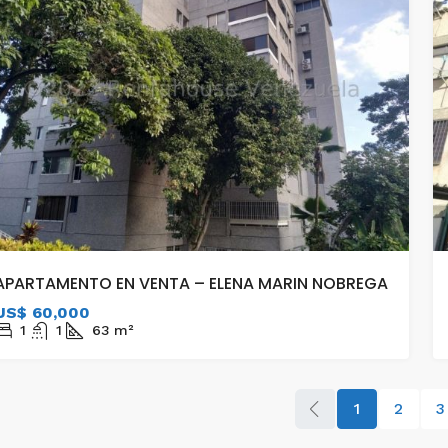
APARTAMENTO EN VENTA – ELENA MARIN NOBREGA
US$ 60,000
1
1
63
m²
1
2
3