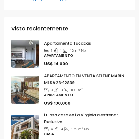
Visto recientemente
Apartamento Tucacas
1
1
42
m²
No
APARTAMENTO
US$ 14,000
APARTAMENTO EN VENTA SELENE MARIN
MLS#23-12839
3
3
160
m²
APARTAMENTO
US$ 130,000
Lujosa casa en La Virginia a estrenar.
Exclusivo.
4
4
575
m²
No
CASA