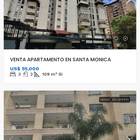
VENTA APARTAMENTO EN SANTA MONICA
US$ 55,000
3
2
109
m²
Si
VENTA
EN OFERTA