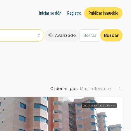
Iniciar sesión
Registro
Publicar Inmueble
Avanzado
Borrar
Buscar
Ordenar por:
Mas relevante
ALQUILER
EN OFERTA