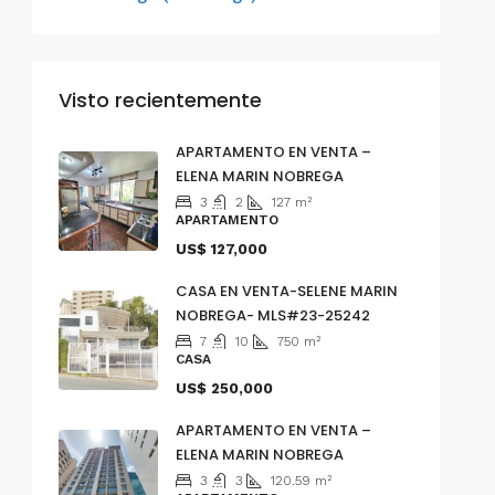
Visto recientemente
APARTAMENTO EN VENTA –
ELENA MARIN NOBREGA
3
2
127
m²
APARTAMENTO
US$ 127,000
CASA EN VENTA-SELENE MARIN
NOBREGA- MLS#23-25242
7
10
750
m²
CASA
US$ 250,000
APARTAMENTO EN VENTA –
ELENA MARIN NOBREGA
3
3
120.59
m²