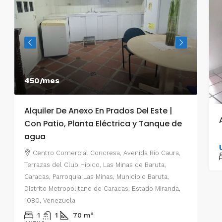
450/mes
550
Alquiler De Anexo En Prados Del Este |
Alq
Con Patio, Planta Eléctrica y Tanque de
Car
agua
C
Prad
Centro Comercial Concresa, Avenida Río Caura,
Este
Terrazas del Club Hípico, Las Minas de Baruta,
Muni
Caracas, Parroquia Las Minas, Municipio Baruta,
e
Esta
Distrito Metropolitano de Caracas, Estado Miranda,
1080, Venezuela
o,
ANE
1
1
70
m²
,