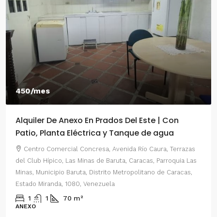
450/mes
Alquiler De Anexo En Prados Del Este | Con
Patio, Planta Eléctrica y Tanque de agua
Centro Comercial Concresa, Avenida Río Caura, Terrazas
del Club Hípico, Las Minas de Baruta, Caracas, Parroquia Las
Minas, Municipio Baruta, Distrito Metropolitano de Caracas,
Estado Miranda, 1080, Venezuela
1
1
70
m²
ANEXO