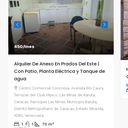
450/mes
550
Alquiler De Anexo En Prados Del Este |
Alq
Con Patio, Planta Eléctrica y Tanque de
Car
agua
C
Prad
Centro Comercial Concresa, Avenida Río Caura,
Este
Terrazas del Club Hípico, Las Minas de Baruta,
Muni
Caracas, Parroquia Las Minas, Municipio Baruta,
e
Esta
Distrito Metropolitano de Caracas, Estado Miranda,
1080, Venezuela
o,
ANE
1
1
70
m²
,