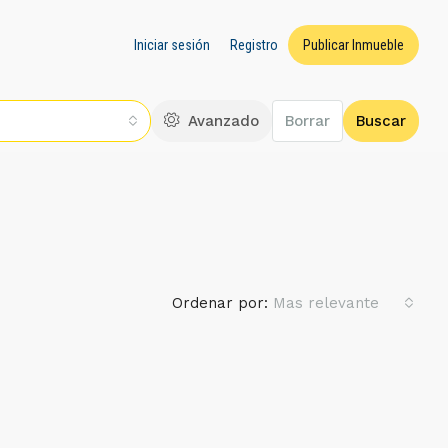
Iniciar sesión
Registro
Publicar Inmueble
Avanzado
Borrar
Buscar
Ordenar por:
Mas relevante