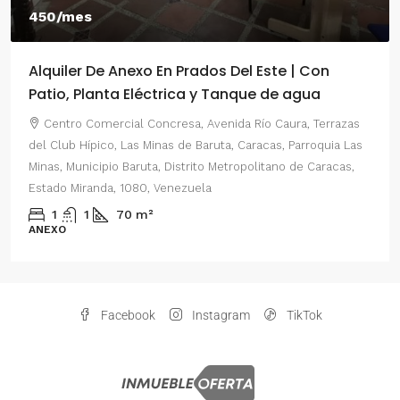
550/mes
te | Con
Alquiler De Anexo En Prados Del Este
de agua
2 Habitaciones
Caura, Terrazas
Centro Comercial Concresa, Avenida Principa
s, Parroquia Las
del Este, Prados del Este, Sector: Prado del Est
ano de Caracas,
Parroquia Nuestra Señora del Rosario, Municipio
Distrito Metropolitano de Caracas, Estado Miran
Venezuela
2
1
70
m²
ANEXO
Facebook
Instagram
TikTok