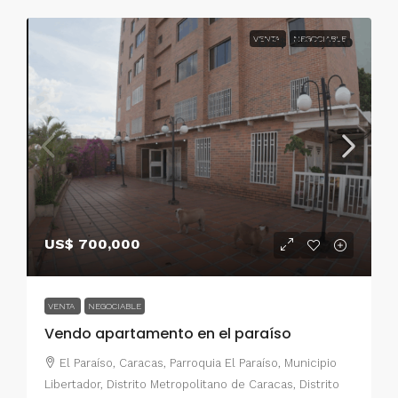
VENTA
US$ 700,000
NEGOCIABLE
US$ 700,000
VENTA
NEGOCIABLE
Vendo apartamento en el paraíso
El Paraíso, Caracas, Parroquia El Paraíso, Municipio
Libertador, Distrito Metropolitano de Caracas, Distrito