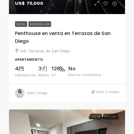
US$ 75,000
VENTA
REMODELADO
Penthouse en venta en Terrazas de San
Diego
Urb. Terrazas de San Diego
APARTAMENTO
4
3
128
No
Alianza Inmobiliaria
Habitaciones
Baños
m²
hace 2 meses
Nelis Ortega
US$ 107,000
VENTA
PRIVADO