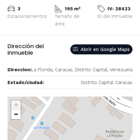
3
195 m²
IV- 28423
Estacionamientos
Tamaño de
ID del Inmueble
área
Dirección del
Abrir en Google Maps
Inmueble
Direccion:
La Florida, Caracas, Distrito Capital, Venezuela
Estado/ciudad:
Distrito Capital Caracas
+
−