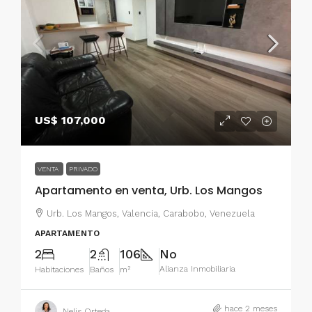
US$ 107,000
VENTA
PRIVADO
Apartamento en venta, Urb. Los Mangos
Urb. Los Mangos, Valencia, Carabobo, Venezuela
APARTAMENTO
2
2
106
No
Alianza Inmobiliaria
Habitaciones
Baños
m²
hace 2 meses
Nelis Ortega