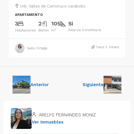
Urb. Valles de Camoruco carabobo
APARTAMENTO
3
2
105
Si
Alianza Inmobiliaria
Habitaciones
Baños
m²
hace 2 meses
Nelis Ortega
Anterior
Siguiente
ARELYS FERNANDES MONIZ
Ver Inmuebles