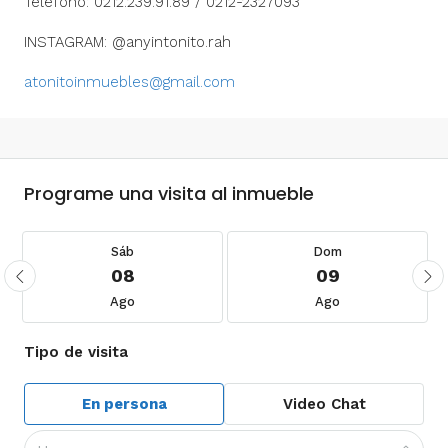
Teléfono: 0212.239.91.89 / 0212-2327093
INSTAGRAM: @anyintonito.rah
atonitoinmuebles@gmail.com
Programe una visita al inmueble
Sáb
Dom
08
09
Ago
Ago
Tipo de visita
En persona
Video Chat