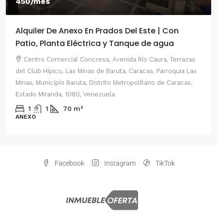
450/mes
Alquiler De Anexo En Prados Del Este | Con
Patio, Planta Eléctrica y Tanque de agua
Centro Comercial Concresa, Avenida Río Caura, Terrazas
del Club Hípico, Las Minas de Baruta, Caracas, Parroquia Las
Minas, Municipio Baruta, Distrito Metropolitano de Caracas,
Estado Miranda, 1080, Venezuela
1
1
70
m²
ANEXO
Facebook
Instagram
TikTok