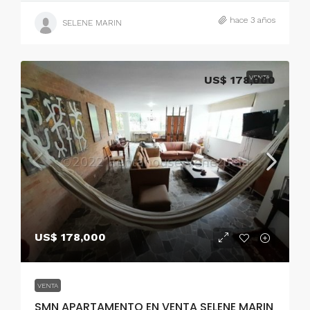
hace 3 años
SELENE MARIN
US$ 178,000
VENTA
US$ 178,000
VENTA
SMN APARTAMENTO EN VENTA SELENE MARIN