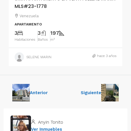
MLS#23-1778
Venezuela
APARTAMENTO
3
3
197
Habitaciones
Baños
m²
hace 3 años
SELENE MARIN
Anterior
Siguiente
Anyin Tonito
Ver Inmuebles