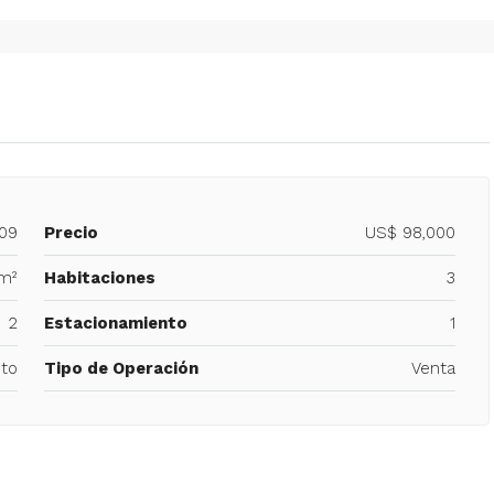
– 2
350/mes
tio. Amoblado
Alquiler De Anexo En Prados Del Este
nida Principal de
Caracas | Con Planta y tanque
ector: Prado del
subterráneo
eñora del Rosario,
Centro Comercial Concresa, Avenida Princip
itano de Caracas,
Prados del Este, Prados del Este, Sector: Prado
609
Precio
US$ 98,000
Este, Caracas, Parroquia Nuestra Señora del Ros
 m²
Habitaciones
3
Municipio Baruta, Distrito Metropolitano de Cara
Estado Miranda, 1080, Venezuela
2
Estacionamiento
1
1
1
20
m²
ANEXO
to
Tipo de Operación
Venta