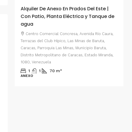
Alquiler De Anexo En Prados Del Este |
A
Con Patio, Planta Eléctrica y Tanque de
C
agua
P
Centro Comercial Concresa, Avenida Río Caura,
E
Terrazas del Club Hípico, Las Minas de Baruta,
M
Caracas, Parroquia Las Minas, Municipio Baruta,
al de
E
Distrito Metropolitano de Caracas, Estado Miranda,
 del
1080, Venezuela
ario,
A
1
1
70
m²
cas,
ANEXO