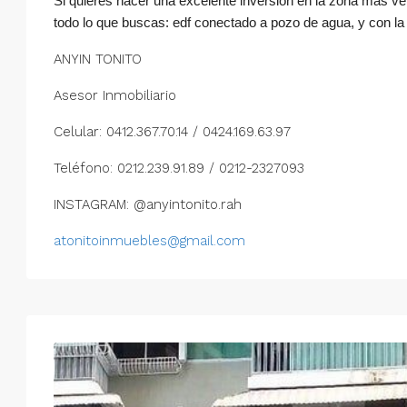
Si quieres hacer una excelente inversión en la zona mas ve
todo lo que buscas: edf conectado a pozo de agua, y con la
ANYIN TONITO
Asesor Inmobiliario
Celular: 0412.367.70.14 / 0424.169.63.97
Teléfono: 0212.239.91.89 / 0212-2327093
INSTAGRAM: @anyintonito.rah
atonitoinmuebles@gmail.com
Mar
Mié
Jue
Vie