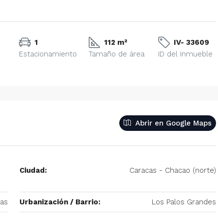
1
112 m²
IV- 33609
Estacionamiento
Tamaño de área
ID del Inmueble
Abrir en Google Maps
Ciudad:
Caracas - Chacao (norte)
cas
Urbanización / Barrio:
Los Palos Grandes