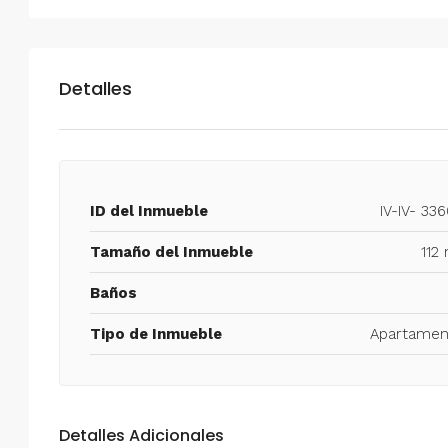
Alquiler en Prados del Este 
Habitaciones, 2 Baños, Pa
y Equipado
Detalles
Centro Comercial Concresa, Ave
Prados del Este, Prados del Este, S
Este, Caracas, Parroquia Nuestra S
Municipio Baruta, Distrito Metropol
ID del Inmueble
IV-IV- 33
Estado Miranda, 1080, Venezuela
2
2
100
m²
Tamaño del Inmueble
112
ANEXO
Baños
Tipo de Inmueble
Apartamen
Detalles Adicionales