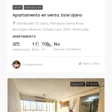
VENTA
REMODELADO
Apartamento en venta. Este Ujano
Distribuidor El Ujano, Parroquia Santa Rosa,
Municipio Iribarren, Estado Lara, 3001, Venezuela
APARTAMENTO
3
1
70
No
Alianza Inmobiliaria
Habitaciones
Baño
m²
hace 2 años
Luciatorresrah
ALQUILER
US$ 350
PRIVADO