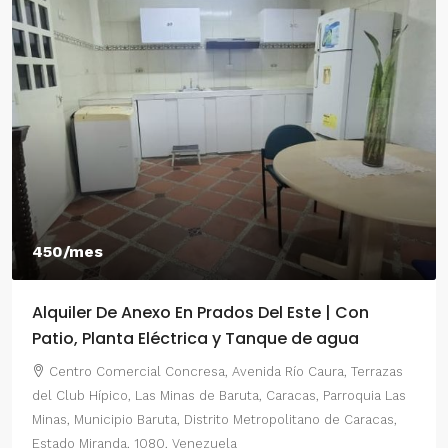
550/mes
el Este | Con
Alquiler De Anexo En Prados Del
nque de agua
2 Habitaciones
a Río Caura, Terrazas
Centro Comercial Concresa, Avenida P
 Caracas, Parroquia Las
del Este, Prados del Este, Sector: Prado d
opolitano de Caracas,
Parroquia Nuestra Señora del Rosario, Mun
Distrito Metropolitano de Caracas, Estado