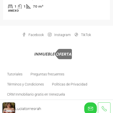
Venezuela
2
1
70
m²
ANEXO
Facebook
Instagram
TikTok
Tutoriales
Preguntas frecuentes
Términos y Condiciones
Políticas de Privacidad
CRM Inmobiliario gratis en Venezuela
Luciatorresrah
© inmuebleoferta- todos los derechos reservados