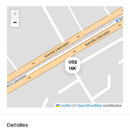
+
−
US$
16K
Leaflet
|
©
OpenStreetMap
contributors
Detalles