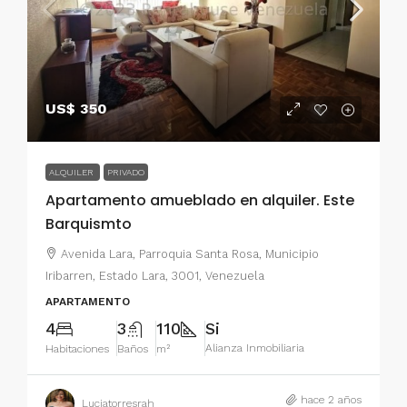
US$ 350
ALQUILER
PRIVADO
Apartamento amueblado en alquiler. Este
Barquismto
Avenida Lara, Parroquia Santa Rosa, Municipio
Iribarren, Estado Lara, 3001, Venezuela
APARTAMENTO
4
3
110
Si
Alianza Inmobiliaria
Habitaciones
Baños
m²
hace 2 años
Luciatorresrah