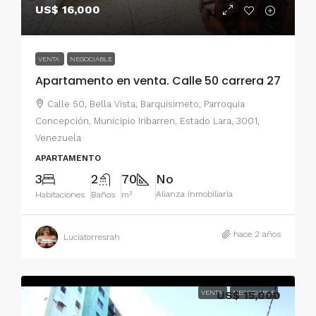
US$ 16,000
VENTA
NEGOCIABLE
Apartamento en venta. Calle 50 carrera 27
Calle 50, Bella Vista, Barquisimeto, Parroquia
Concepción, Municipio Iribarren, Estado Lara, 3001,
Venezuela
APARTAMENTO
3
2
70
No
Alianza Inmobiliaria
Habitaciones
Baños
m²
hace 2 años
Luciatorresrah
VENTA
US$ 15,000
NEGOCIABLE