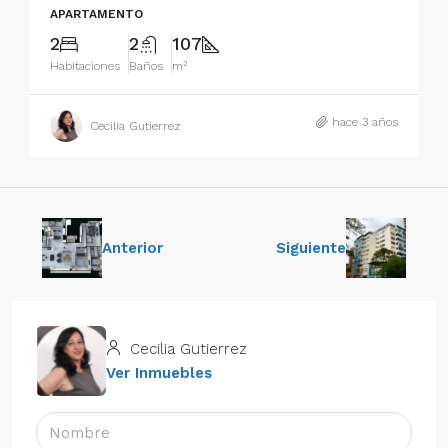
APARTAMENTO
2
2
107
Habitaciones
Baños
m²
hace 3 años
Cecilia Gutierrez
Anterior
Siguiente
Cecilia Gutierrez
Ver Inmuebles