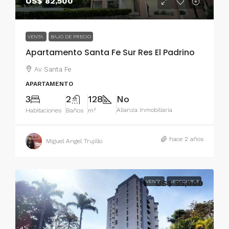
US$ 82,500
VENTA
BAJO DE PRECIO
Apartamento Santa Fe Sur Res El Padrino
Av Santa Fe
APARTAMENTO
3
2
128
No
Alianza Inmobiliaria
Habitaciones
Baños
m²
hace 2 años
Miguel Angel Trujillo
VENTA
US$ 95,000
NEGOCIABLE