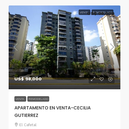
VENTA
US$ 98,000
REMODELADO
US$ 98,000
VENTA
REMODELADO
APARTAMENTO EN VENTA-CECILIA
GUTIERREZ
El Cafetal