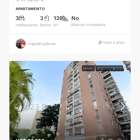
APARTAMENTO
3
2
128
No
Alianza Inmobiliaria
Habitaciones
Baños
m²
hace 2 años
migueltrujillorah
VENTA
US$ 82,500
BAJO DE PRECIO