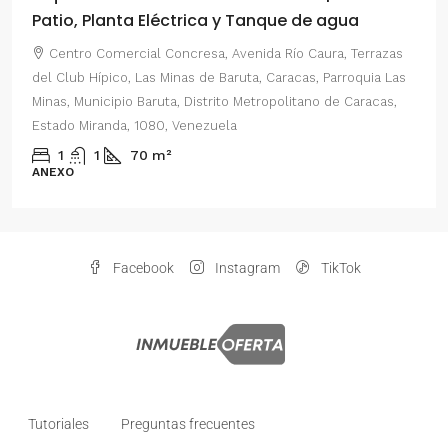
Patio, Planta Eléctrica y Tanque de agua
Centro Comercial Concresa, Avenida Río Caura, Terrazas
del Club Hípico, Las Minas de Baruta, Caracas, Parroquia Las
Minas, Municipio Baruta, Distrito Metropolitano de Caracas,
Estado Miranda, 1080, Venezuela
1
1
70
m²
ANEXO
Facebook
Instagram
TikTok
Tutoriales
Preguntas frecuentes