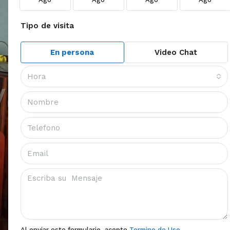
Tipo de visita
En persona
Video Chat
Hora
Al enviar este formulario, acepto
Termino de Uso