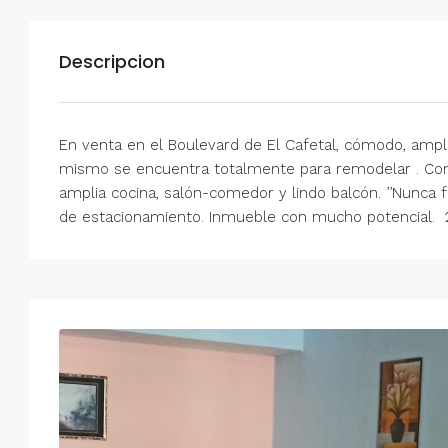
Descripcion
En venta en el Boulevard de El Cafetal, cómodo, ampli
mismo se encuentra totalmente para remodelar . Cons
amplia cocina, salón-comedor y lindo balcón. ’’Nunca fa
de estacionamiento. Inmueble con mucho potencial. 
Mar
Mié
Jue
Vie
18
19
20
21
Ago
Ago
Ago
Ago