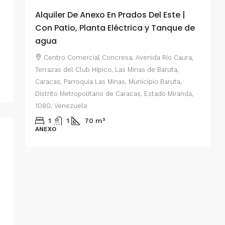
Alquiler De Anexo En Prados Del Este |
A
Con Patio, Planta Eléctrica y Tanque de
C
agua
P
Centro Comercial Concresa, Avenida Río Caura,
E
Terrazas del Club Hípico, Las Minas de Baruta,
M
Caracas, Parroquia Las Minas, Municipio Baruta,
al de
E
Distrito Metropolitano de Caracas, Estado Miranda,
 del
1080, Venezuela
ario,
A
1
1
70
m²
cas,
ANEXO