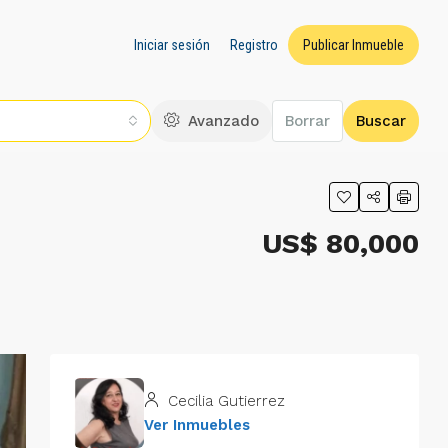
Iniciar sesión
Registro
Publicar Inmueble
Avanzado
Borrar
Buscar
US$ 80,000
Cecilia Gutierrez
Ver Inmuebles