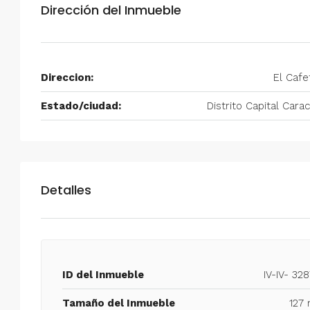
Dirección del Inmueble
Alquiler en Prados del Este 
Habitaciones, 2 Baños, Pa
y Equipado
Direccion:
El Cafe
Centro Comercial Concresa, Ave
Prados del Este, Prados del Este, S
Estado/ciudad:
Distrito Capital Cara
Este, Caracas, Parroquia Nuestra S
Municipio Baruta, Distrito Metropol
Estado Miranda, 1080, Venezuela
2
2
100
m²
ANEXO
Detalles
ID del Inmueble
IV-IV- 32
Tamaño del Inmueble
127