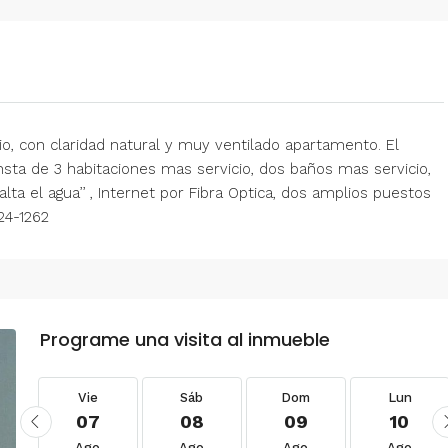
o, con claridad natural y muy ventilado apartamento. El
ta de 3 habitaciones mas servicio, dos baños mas servicio,
lta el agua’’ , Internet por Fibra Optica, dos amplios puestos
24-1262
Programe una visita al inmueble
Vie
Sáb
Dom
Lun
07
08
09
10
Ago
Ago
Ago
Ago