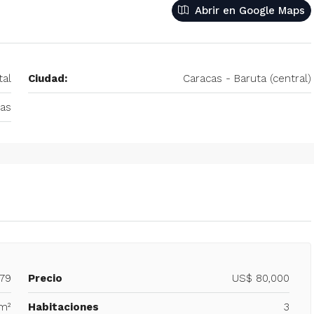
Abrir en Google Maps
– 2
350/mes
tio. Amoblado
Alquiler De Anexo En Prados Del Este
tal
Ciudad:
Caracas - Baruta (central)
nida Principal de
Caracas | Con Planta y tanque
ector: Prado del
subterráneo
cas
eñora del Rosario,
Centro Comercial Concresa, Avenida Princip
itano de Caracas,
Prados del Este, Prados del Este, Sector: Prado
Este, Caracas, Parroquia Nuestra Señora del Ros
Municipio Baruta, Distrito Metropolitano de Cara
Estado Miranda, 1080, Venezuela
1
1
20
m²
ANEXO
879
Precio
US$ 80,000
 m²
Habitaciones
3