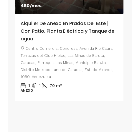
450/mes
Alquiler De Anexo En Prados Del Este |
A
Con Patio, Planta Eléctrica y Tanque de
C
agua
P
Centro Comercial Concresa, Avenida Río Caura,
E
Terrazas del Club Hípico, Las Minas de Baruta,
M
Caracas, Parroquia Las Minas, Municipio Baruta,
al de
E
Distrito Metropolitano de Caracas, Estado Miranda,
 del
1080, Venezuela
ario,
A
1
1
70
m²
cas,
ANEXO