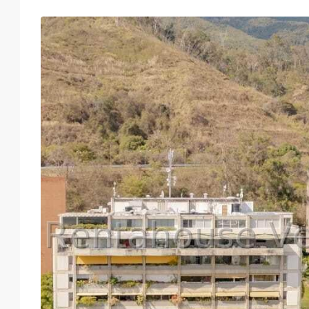
Mié
Jue
Vie
Sáb
19
20
21
22
Ago
Ago
Ago
Ago