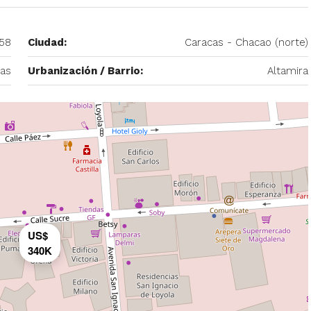
58
Ciudad:
Caracas - Chacao (norte)
– 2
350/mes
cas
Urbanización / Barrio:
Altamira
tio. Amoblado
Alquiler De Anexo En Prados Del Este
nida Principal de
Caracas | Con Planta y tanque
ector: Prado del
subterráneo
eñora del Rosario,
Centro Comercial Concresa, Avenida Princip
itano de Caracas,
Prados del Este, Prados del Este, Sector: Prado
Este, Caracas, Parroquia Nuestra Señora del Ros
Municipio Baruta, Distrito Metropolitano de Cara
Estado Miranda, 1080, Venezuela
US$
1
1
20
m²
340K
ANEXO