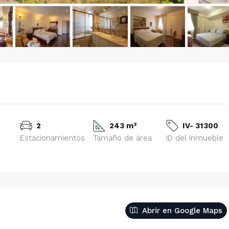
2
243 m²
IV- 31300
Estacionamientos
Tamaño de área
ID del Inmueble
Abrir en Google Maps