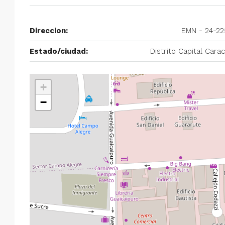
$750/mes
Direccion:
EMN - 24-22
Alquiler en Prados del Este 
Estado/ciudad:
Distrito Capital Cara
Habitaciones, 2 Baños, Pa
y Equipado
Centro Comercial Concresa, Ave
+
Prados del Este, Prados del Este, S
−
Este, Caracas, Parroquia Nuestra S
Municipio Baruta, Distrito Metropol
Estado Miranda, 1080, Venezuela
2
2
100
m²
ANEXO