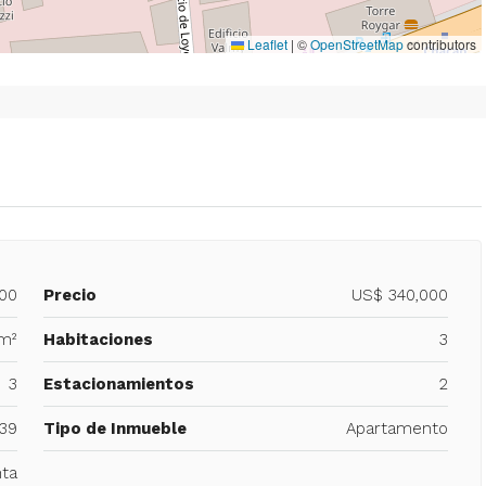
Leaflet
|
©
OpenStreetMap
contributors
300
Precio
US$ 340,000
m²
Habitaciones
3
3
Estacionamientos
2
39
Tipo de Inmueble
Apartamento
ta