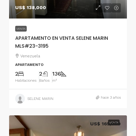
US$ 138,000
VENTA
APARTAMENTO EN VENTA SELENE MARIN
MLS#23-3195
Venezuela
APARTAMENTO
2
2
136
Habitaciones
Baños
m²
hace 3 años
SELENE MARIN
US$ 165,000
VENTA