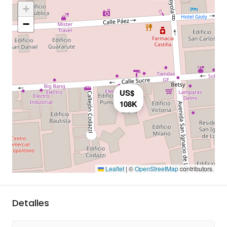
+
−
US$
108K
Leaflet
|
©
OpenStreetMap
contributors
Detalles