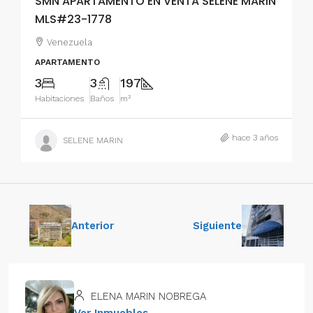
SMN APARTAMENTO EN VENTA SELENE MARIN
MLS#23-1778
Venezuela
APARTAMENTO
3
3
197
Habitaciones
Baños
m²
hace 3 años
SELENE MARIN
Anterior
Siguiente
ELENA MARIN NOBREGA