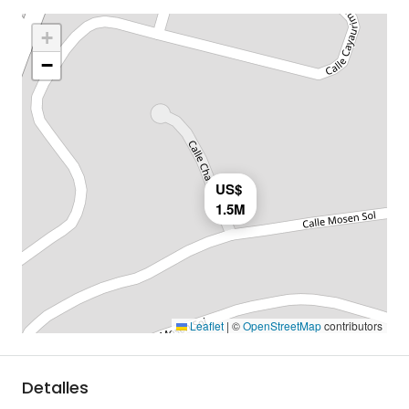
+
−
US$
1.5M
Leaflet
|
©
OpenStreetMap
contributors
Detalles