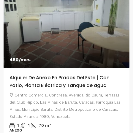
/mes
550/m
iler De Anexo En Prados Del Este | Con
Alquil
io, Planta Eléctrica y Tanque de agua
2 Habi
ntro Comercial Concresa, Avenida Río Caura, Terrazas
Centro
lub Hípico, Las Minas de Baruta, Caracas, Parroquia Las
del Este,
, Municipio Baruta, Distrito Metropolitano de Caracas,
Parroqui
do Miranda, 1080, Venezuela
Distrito
Venezue
1
70
m²
XO
2