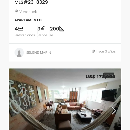
MLS#23-8329
Venezuela
APARTAMENTO
4
3
200
Habitaciones
Baños
m²
hace 3 años
SELENE MARIN
US$ 178,000
VENTA