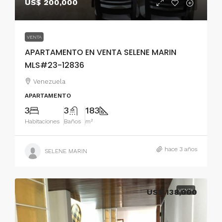
US$ 200,000
VENTA
APARTAMENTO EN VENTA SELENE MARIN
MLS#23-12836
Venezuela
APARTAMENTO
3
3
183
Habitaciones
Baños
m²
hace 3 años
SELENE MARIN
US$ 138,000
VENTA