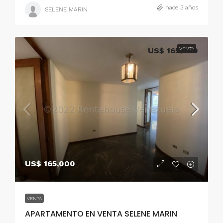
hace 3 años
SELENE MARIN
US$ 165,000
VENTA
US$ 165,000
VENTA
APARTAMENTO EN VENTA SELENE MARIN