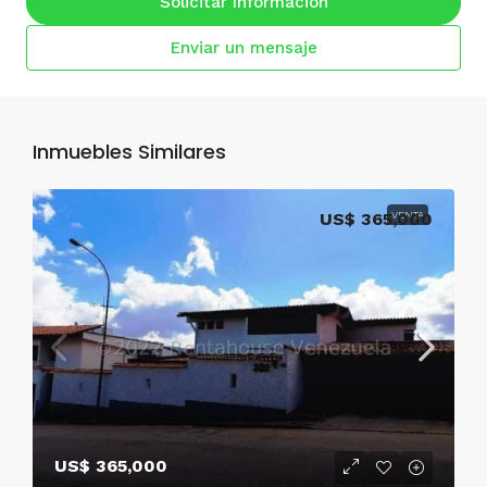
Solicitar Informacion
Enviar un mensaje
Inmuebles Similares
US$ 365,000
VENTA
US$ 365,000