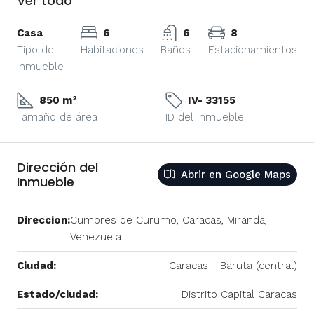
Ver todo
Casa
6
6
8
Tipo de
Habitaciones
Baños
Estacionamientos
Inmueble
850 m²
IV- 33155
Tamaño de área
ID del Inmueble
Dirección del
Abrir en Google Maps
Inmueble
Direccion:
Cumbres de Curumo, Caracas, Miranda,
Venezuela
Ciudad:
Caracas - Baruta (central)
Estado/ciudad:
Distrito Capital Caracas