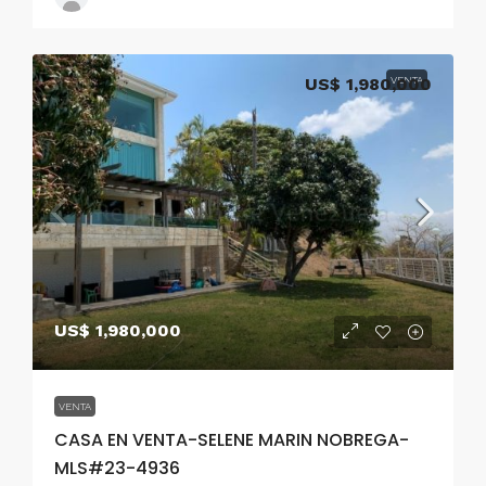
US$ 1,980,000
VENTA
US$ 1,980,000
VENTA
CASA EN VENTA-SELENE MARIN NOBREGA-
MLS#23-4936