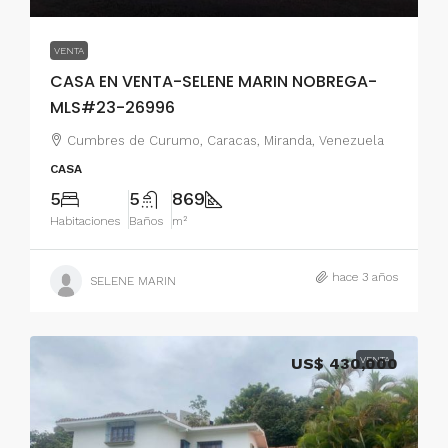
VENTA
CASA EN VENTA-SELENE MARIN NOBREGA-
MLS#23-26996
Cumbres de Curumo, Caracas, Miranda, Venezuela
CASA
5
5
869
Habitaciones
Baños
m²
hace 3 años
SELENE MARIN
US$ 430,000
VENTA