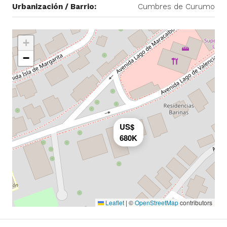
Urbanización / Barrio:
Cumbres de Curumo
+
−
US$
680K
Leaflet
|
©
OpenStreetMap
contributors