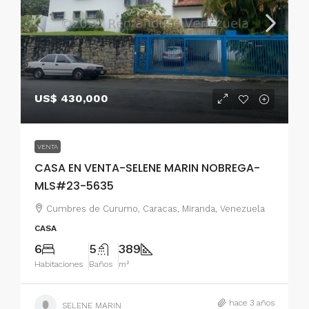
US$ 430,000
VENTA
CASA EN VENTA-SELENE MARIN NOBREGA-
MLS#23-5635
Cumbres de Curumo, Caracas, Miranda, Venezuela
CASA
6
5
389
Habitaciones
Baños
m²
hace 3 años
SELENE MARIN