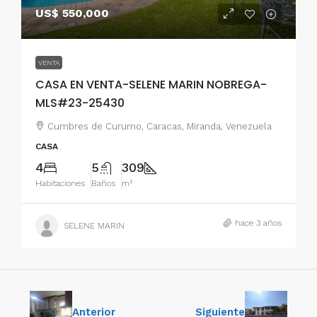
US$ 550,000
VENTA
CASA EN VENTA-SELENE MARIN NOBREGA-
MLS#23-25430
Cumbres de Curumo, Caracas, Miranda, Venezuela
CASA
4
5
309
Habitaciones
Baños
m²
hace 3 años
SELENE MARIN
Anterior
Siguiente