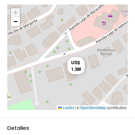
+
−
US$
1.3M
Leaflet
|
©
OpenStreetMap
contributors
Detalles