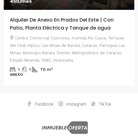
450/mes
Alquiler De Anexo En Prados Del Este | Con
Patio, Planta Eléctrica y Tanque de agua
Centro Comercial Concresa, Avenida Río Caura, Terrazas
del Club Hípico, Las Minas de Baruta, Caracas, Parroquia Las
Minas, Municipio Baruta, Distrito Metropolitano de Caracas,
Estado Miranda, 1080, Venezuela
1
1
70
m²
ANEXO
Facebook
Instagram
TikTok