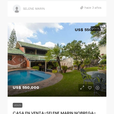
hace 3 años
SELENE MARIN
US$ 550,000
VENTA
US$ 550,000
VENTA
CASA EN VENTA-SELENE MARIN NOBREGA-