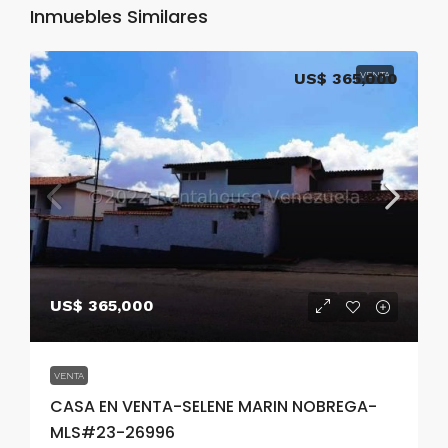
Inmuebles Similares
US$ 365,000
VENTA
US$ 365,000
VENTA
CASA EN VENTA-SELENE MARIN NOBREGA-
MLS#23-26996