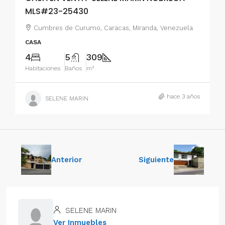
MLS#23-25430
Cumbres de Curumo, Caracas, Miranda, Venezuela
CASA
4
5
309
Habitaciones
Baños
m²
hace 3 años
SELENE MARIN
Anterior
Siguiente
SELENE MARIN
Ver Inmuebles