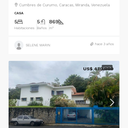
Cumbres de Curumo, Caracas, Miranda, Venezuela
CASA
5
5
869
Habitaciones
Baños
m²
hace 3 años
SELENE MARIN
US$ 430,000
VENTA