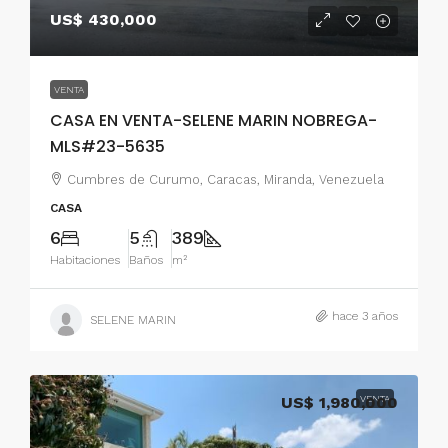
US$ 430,000
VENTA
CASA EN VENTA-SELENE MARIN NOBREGA-
MLS#23-5635
Cumbres de Curumo, Caracas, Miranda, Venezuela
CASA
6
5
389
Habitaciones
Baños
m²
hace 3 años
SELENE MARIN
US$ 1,980,000
VENTA