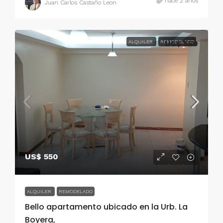
hace 2 años
Juan Carlos Castaño Leon
ALQUILER
REMODELADO
US$ 550
US$ 550
ALQUILER
REMODELADO
Bello apartamento ubicado en la Urb. La
Boyera,