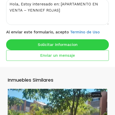
Al enviar este formulario, acepto
Termino de Uso
Solicitar Informacion
Enviar un mensaje
Inmuebles Similares
US$ 295,000
VENTA