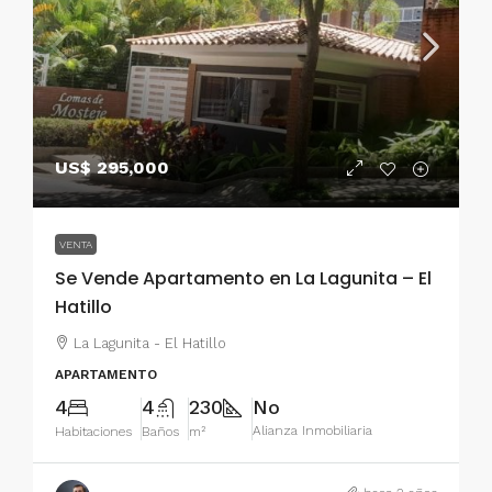
US$ 295,000
VENTA
Se Vende Apartamento en La Lagunita – El
Hatillo
La Lagunita - El Hatillo
APARTAMENTO
4
4
230
No
Alianza Inmobiliaria
Habitaciones
Baños
m²