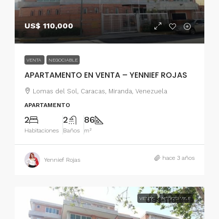
US$ 110,000
VENTA
NEGOCIABLE
APARTAMENTO EN VENTA – YENNIEF ROJAS
Lomas del Sol, Caracas, Miranda, Venezuela
APARTAMENTO
2
2
86
Habitaciones
Baños
m²
hace 3 años
Yennief Rojas
VENTA
US$ 110,000
NEGOCIABLE